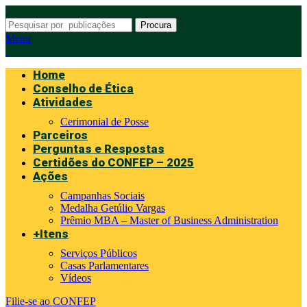
Procura
Menu
Home
Conselho de Ética
Atividades
Cerimonial de Posse
Parceiros
Perguntas e Respostas
Certidões do CONFEP – 2025
Ações
Campanhas Sociais
Medalha Getúlio Vargas
Prêmio MBA – Master of Business Administration
+Itens
Serviços Públicos
Casas Parlamentares
Vídeos
Filie-se ao CONFEP