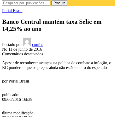
Procura
Portal Brasil
Banco Central mantém taxa Selic em
14,25% ao ano
Postado por
confep
No 11 de junho de 2016
em
Comentários desativados
Banco
Apesar de reconhecer avanços na política de combate à inflação, o
Central
BC ponderou que os preços ainda não estão dentro do esperado
mantém
taxa
Selic
por
Portal Brasil
em
14,25%
ao
publicado
:
ano
09/06/2016 16h39
última modificação
: