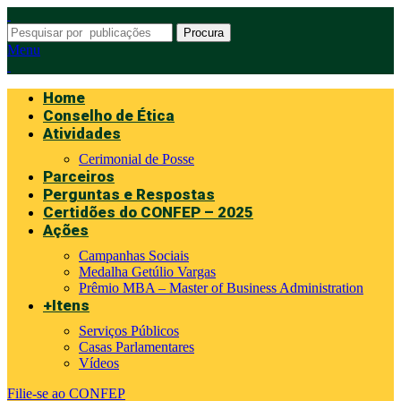
Procura
Menu
Home
Conselho de Ética
Atividades
Cerimonial de Posse
Parceiros
Perguntas e Respostas
Certidões do CONFEP – 2025
Ações
Campanhas Sociais
Medalha Getúlio Vargas
Prêmio MBA – Master of Business Administration
+Itens
Serviços Públicos
Casas Parlamentares
Vídeos
Filie-se ao CONFEP