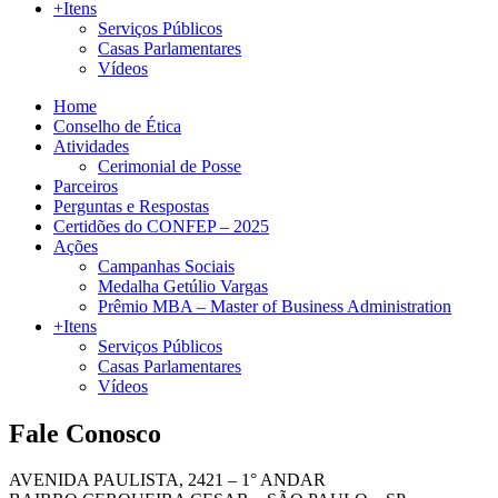
+Itens
Serviços Públicos
Casas Parlamentares
Vídeos
Home
Conselho de Ética
Atividades
Cerimonial de Posse
Parceiros
Perguntas e Respostas
Certidões do CONFEP – 2025
Ações
Campanhas Sociais
Medalha Getúlio Vargas
Prêmio MBA – Master of Business Administration
+Itens
Serviços Públicos
Casas Parlamentares
Vídeos
Fale Conosco
AVENIDA PAULISTA, 2421 – 1° ANDAR