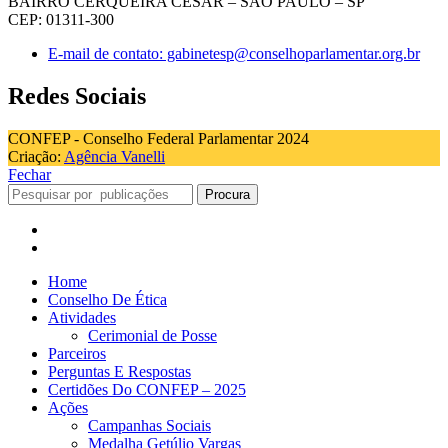
BAIRRO CERQUEIRA CESAR – SÃO PAULO – SP
CEP: 01311-300
E-mail de contato: gabinetesp@conselhoparlamentar.org.br
Redes Sociais
CONFEP - Conselho Federal Parlamentar 2024
Criação:
Agência Vanelli
Fechar
Procura
Home
Conselho De Ética
Atividades
Cerimonial de Posse
Parceiros
Perguntas E Respostas
Certidões Do CONFEP – 2025
Ações
Campanhas Sociais
Medalha Getúlio Vargas