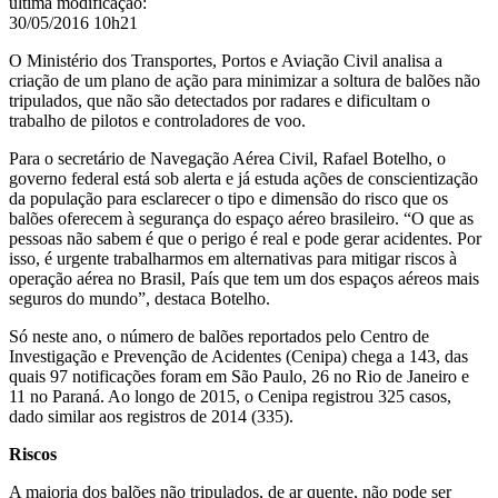
última modificação
:
30/05/2016 10h21
O Ministério dos Transportes, Portos e Aviação Civil analisa a
criação de um plano de ação para minimizar a soltura de balões não
tripulados, que não são detectados por radares e dificultam o
trabalho de pilotos e controladores de voo.
Para o secretário de Navegação Aérea Civil, Rafael Botelho, o
governo federal está sob alerta e já estuda ações de conscientização
da população para esclarecer o tipo e dimensão do risco que os
balões oferecem à segurança do espaço aéreo brasileiro. “O que as
pessoas não sabem é que o perigo é real e pode gerar acidentes. Por
isso, é urgente trabalharmos em alternativas para mitigar riscos à
operação aérea no Brasil, País que tem um dos espaços aéreos mais
seguros do mundo”, destaca Botelho.
Só neste ano, o número de balões reportados pelo
Centro de
Investigação e Prevenção de Acidentes (Cenipa)
chega a 143, das
quais 97 notificações foram em São Paulo, 26 no Rio de Janeiro e
11 no Paraná. Ao longo de 2015, o Cenipa registrou 325 casos,
dado similar aos registros de 2014 (335).
Riscos
A maioria dos balões não tripulados, de ar quente, não pode ser