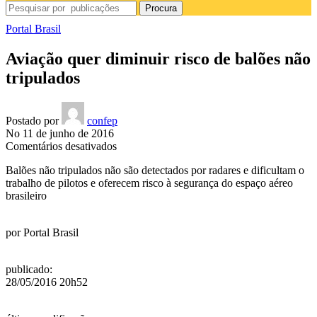
Procura
Portal Brasil
Aviação quer diminuir risco de balões não
tripulados
Postado por
confep
No 11 de junho de 2016
em
Comentários desativados
Aviação
Balões não tripulados não são detectados por radares e dificultam o
quer
trabalho de pilotos e oferecem risco à segurança do espaço aéreo
diminuir
brasileiro
risco
de
balões
por
Portal Brasil
não
tripulados
publicado
:
28/05/2016 20h52