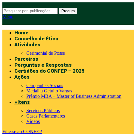
Procura
Menu
Home
Conselho de Ética
Atividades
Cerimonial de Posse
Parceiros
Perguntas e Respostas
Certidões do CONFEP – 2025
Ações
Campanhas Sociais
Medalha Getúlio Vargas
Prêmio MBA – Master of Business Administration
+Itens
Serviços Públicos
Casas Parlamentares
Vídeos
Filie-se ao CONFEP