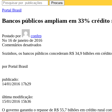
Procura
Portal Brasil
Bancos públicos ampliam em 33% crédito r
Postado por
confep
No 16 de janeiro de 2016
em
Comentários desativados
Bancos
Sozinhos, os bancos públicos concederam R$ 34,9 bilhões em crédito
públicos
ampliam
em
por
Portal Brasil
33%
crédito
rural
publicado
:
para
14/01/2016 17h29
custeio
e
comercialização
última modificação
:
15/01/2016 15h36
O governo garantiu o repasse de R$ 55,7 bilhões em crédito rural com