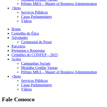
Prêmio MBA – Master of Business Administration
+Itens
Serviços Públicos
Casas Parlamentares
Vídeos
Home
Conselho de Ética
Atividades
Cerimonial de Posse
Parceiros
Perguntas e Respostas
Certidões do CONFEP – 2025
Ações
Campanhas Sociais
Medalha Getúlio Vargas
Prêmio MBA – Master of Business Administration
+Itens
Serviços Públicos
Casas Parlamentares
Vídeos
Fale Conosco