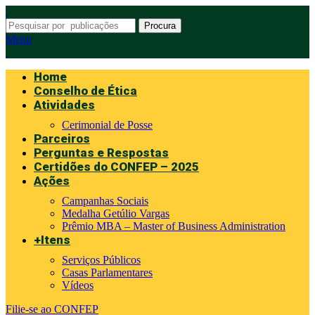
Procura
Menu
Home
Conselho de Ética
Atividades
Cerimonial de Posse
Parceiros
Perguntas e Respostas
Certidões do CONFEP – 2025
Ações
Campanhas Sociais
Medalha Getúlio Vargas
Prêmio MBA – Master of Business Administration
+Itens
Serviços Públicos
Casas Parlamentares
Vídeos
Filie-se ao CONFEP