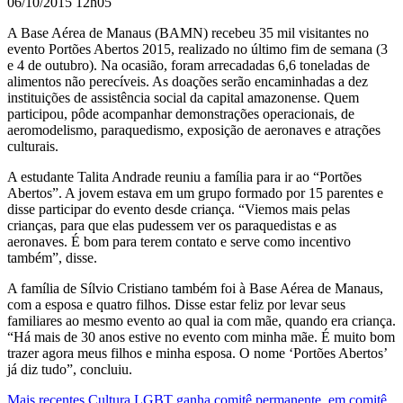
06/10/2015 12h05
A Base Aérea de Manaus (BAMN) recebeu 35 mil visitantes no
evento Portões Abertos 2015, realizado no último fim de semana (3
e 4 de outubro). Na ocasião, foram arrecadadas 6,6 toneladas de
alimentos não perecíveis. As doações serão encaminhadas a dez
instituições de assistência social da capital amazonense. Quem
participou, pôde acompanhar demonstrações operacionais, de
aeromodelismo, paraquedismo, exposição de aeronaves e atrações
culturais.
A estudante Talita Andrade
reuniu a família para ir ao “Portões
Abertos”. A jovem estava em um grupo formado por 15 par
entes e
disse participar do evento desde criança. “Viemos mais pelas
crianças, para que elas pudessem ver os paraquedistas e as
aeronaves. É bom para terem contato e serve como incentivo
também”, disse.
A família de Sílvio Cristiano também foi à Base Aérea de Manaus,
com a esposa e quatro filhos. Disse estar feliz por levar seus
familiares ao mesmo evento ao qual ia com mãe, quando era criança.
“Há mais de 30 anos estive no evento com minha mãe. É muito bom
trazer agora meus filhos e minha esposa. O nome ‘Portões Abertos’
já diz tudo”, concluiu.
Mais recentes
Cultura LGBT ganha comitê permanente, em comitê