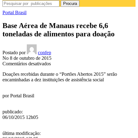
Procura
Portal Brasil
Base Aérea de Manaus recebe 6,6
toneladas de alimentos para doação
Postado por
confep
No 8 de outubro de 2015
em
Comentários desativados
Base
Doações recebidas durante o “Portões Abertos 2015” serão
Aérea
encaminhadas a dez instituições de assistência social
de
Manaus
recebe
por
Portal Brasil
6,6
toneladas
de
publicado
:
alimentos
06/10/2015 12h05
para
doação
última modificação
: