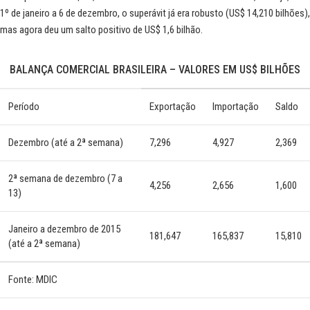
1º de janeiro a 6 de dezembro, o superávit já era robusto (US$ 14,210 bilhões),
mas agora deu um salto positivo de US$ 1,6 bilhão.
BALANÇA COMERCIAL BRASILEIRA – VALORES EM US$ BILHÕES
Período
Exportação
Importação
Saldo
Dezembro (até a 2ª semana)
7,296
4,927
2,369
2ª semana de dezembro (7 a
4,256
2,656
1,600
13)
Janeiro a dezembro de 2015
181,647
165,837
15,810
(até a 2ª semana)
Fonte: MDIC