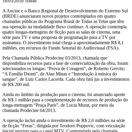
16/03/2016 10h48
TV
A Ancine e o Banco Regional de Desenvolvimento do Extremo Sul
(BRDE) anunciaram novos projetos contemplados em quatro
chamadas públicas do Programa Brasil de Todas as Telas que têm
sua operação na modalidade fluxo contínuo. A operação contempla
quatro longas-metragens de ficção para as salas de cinema, uma
série para TV e uma proposta de programação para a TV por
assinatura. O investimento total chega a aproximadamente R$ 8,1
milhões, em recursos do Fundo Setorial do Audiovisual (FSA).
Pela Chamada Pública Prodecine 03/2013, chamada que
disponibiliza recursos para a fase de comercialização da obra, foram
selecionados os longas: “Prova de Coragem”, de Roberto Gervitz;
“A Família Dionti”, de Alan Minas e “Introdução à música do
sangue”, de Luiz Carlos Lacerda. Cada obra fará jus a investimentos
de R$ 200 mil.
Ainda no âmbito da produção para o cinema, foi anunciado aporte
de R$ 1 milhão para a complementação de recursos de produção do
longa-metragem “Praça Paris”, de Lucia Murat, por meio da
chamada Prodecine 04/2013.
A operação inclui ainda o investimento de R$ 2,6 milhões na série
de ficção “Feras”, dirigida por Teodoro Poppovic, com veiculação
inicial prevista para o canal MTV. Contemplada pela chamada