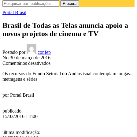
Procura
Portal Brasil
Brasil de Todas as Telas anuncia apoio a
novos projetos de cinema e TV
Postado por
confep
No 30 de março de 2016
em
Comentários desativados
Brasil
Os recursos do Fundo Setorial do Audiovisual contemplam longas-
de
metragens e séries
Todas
as
Telas
por
Portal Brasil
anuncia
apoio
a
publicado
:
novos
15/03/2016 11h00
projetos
de
cinema
última modificação
:
e