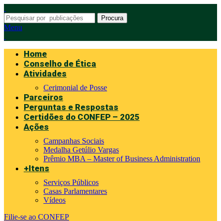
Procura
Menu
Home
Conselho de Ética
Atividades
Cerimonial de Posse
Parceiros
Perguntas e Respostas
Certidões do CONFEP – 2025
Ações
Campanhas Sociais
Medalha Getúlio Vargas
Prêmio MBA – Master of Business Administration
+Itens
Serviços Públicos
Casas Parlamentares
Vídeos
Filie-se ao CONFEP