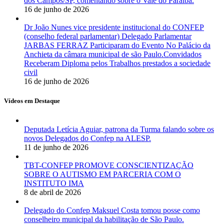
dos Campos/SP, comentando sobre o Vale do Paraíba.
16 de junho de 2026
Dr João Nunes vice presidente institucional do CONFEP
(conselho federal parlamentar) Delegado Parlamentar
JARBAS FERRAZ Participaram do Evento No Palácio da
Anchieta da câmara municipal de são Paulo.Convidados
Receberam Diploma pelos Trabalhos prestados a sociedade
civil
16 de junho de 2026
Vídeos em Destaque
Deputada Letícia Aguiar, patrona da Turma falando sobre os
novos Delegados do Confep na ALESP.
11 de junho de 2026
TBT-CONFEP PROMOVE CONSCIENTIZAÇÃO
SOBRE O AUTISMO EM PARCERIA COM O
INSTITUTO IMA
8 de abril de 2026
Delegado do Confep Maksuel Costa tomou posse como
conselheiro municipal da habilitação de São Paulo.