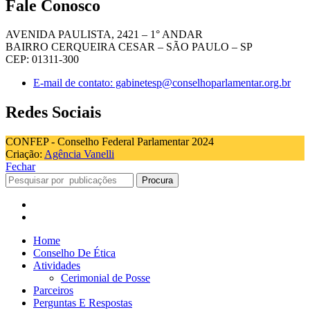
Fale Conosco
AVENIDA PAULISTA, 2421 – 1° ANDAR
BAIRRO CERQUEIRA CESAR – SÃO PAULO – SP
CEP: 01311-300
E-mail de contato: gabinetesp@conselhoparlamentar.org.br
Redes Sociais
CONFEP - Conselho Federal Parlamentar 2024
Criação:
Agência Vanelli
Fechar
Procura
Home
Conselho De Ética
Atividades
Cerimonial de Posse
Parceiros
Perguntas E Respostas