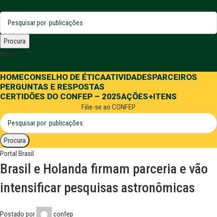
Procura
Menu
HOME
CONSELHO DE ÉTICA
ATIVIDADES
PARCEIROS
PERGUNTAS E RESPOSTAS
CERTIDÕES DO CONFEP – 2025
AÇÕES
+ITENS
Filie-se ao CONFEP
Procura
Portal Brasil
Brasil e Holanda firmam parceria e vão
intensificar pesquisas astronômicas
Postado por
confep