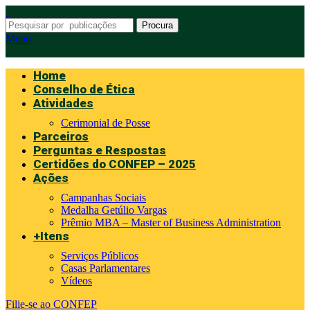
Procura
Menu
Home
Conselho de Ética
Atividades
Cerimonial de Posse
Parceiros
Perguntas e Respostas
Certidões do CONFEP – 2025
Ações
Campanhas Sociais
Medalha Getúlio Vargas
Prêmio MBA – Master of Business Administration
+Itens
Serviços Públicos
Casas Parlamentares
Vídeos
Filie-se ao CONFEP