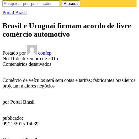
Procura
Portal Brasil
Brasil e Uruguai firmam acordo de livre
comércio automotivo
Postado por
confep
No 11 de dezembro de 2015
em
Comentários desativados
Brasil
e
Comércio de veículos será sem cotas e tarifas; fabricantes brasileiros
Uruguai
projetam maiores negócios
firmam
acordo
de
por
Portal Brasil
livre
comércio
automotivo
publicado
:
09/12/2015 15h39