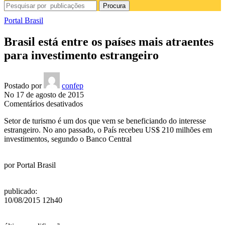
Procura
Portal Brasil
Brasil está entre os países mais atraentes
para investimento estrangeiro
Postado por
confep
No 17 de agosto de 2015
em
Comentários desativados
Brasil
Setor de turismo é um dos que vem se beneficiando do interesse
está
estrangeiro. No ano passado, o País recebeu US$ 210 milhões em
entre
investimentos, segundo o Banco Central
os
países
mais
por
Portal Brasil
atraentes
para
investimento
publicado
:
estrangeiro
10/08/2015 12h40