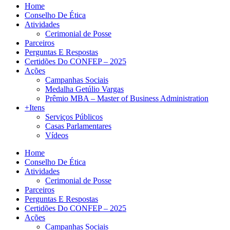
Home
Conselho De Ética
Atividades
Cerimonial de Posse
Parceiros
Perguntas E Respostas
Certidões Do CONFEP – 2025
Ações
Campanhas Sociais
Medalha Getúlio Vargas
Prêmio MBA – Master of Business Administration
+Itens
Serviços Públicos
Casas Parlamentares
Vídeos
Home
Conselho De Ética
Atividades
Cerimonial de Posse
Parceiros
Perguntas E Respostas
Certidões Do CONFEP – 2025
Ações
Campanhas Sociais