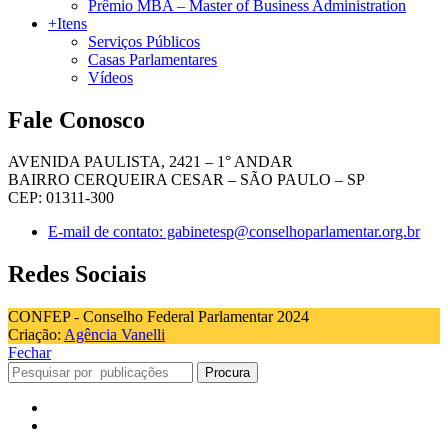
Prêmio MBA – Master of Business Administration
+Itens
Serviços Públicos
Casas Parlamentares
Vídeos
Fale Conosco
AVENIDA PAULISTA, 2421 – 1° ANDAR
BAIRRO CERQUEIRA CESAR – SÃO PAULO – SP
CEP: 01311-300
E-mail de contato: gabinetesp@conselhoparlamentar.org.br
Redes Sociais
CONFEP - Conselho Federal Parlamentar 2024
Criação:
Agência Vanelli
Fechar
Procura