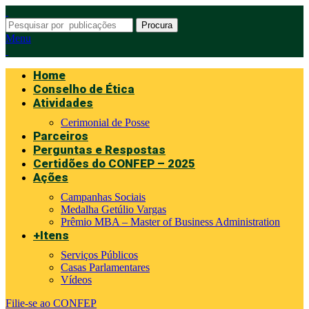
Procura
Menu
Home
Conselho de Ética
Atividades
Cerimonial de Posse
Parceiros
Perguntas e Respostas
Certidões do CONFEP – 2025
Ações
Campanhas Sociais
Medalha Getúlio Vargas
Prêmio MBA – Master of Business Administration
+Itens
Serviços Públicos
Casas Parlamentares
Vídeos
Filie-se ao CONFEP