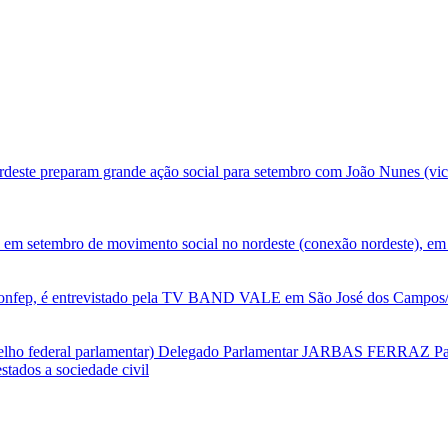
deste preparam grande ação social para setembro com João Nunes (vic
 em setembro de movimento social no nordeste (conexão nordeste), em 
nfep, é entrevistado pela TV BAND VALE em São José dos Campos/SP
selho federal parlamentar) Delegado Parlamentar JARBAS FERRAZ Par
tados a sociedade civil