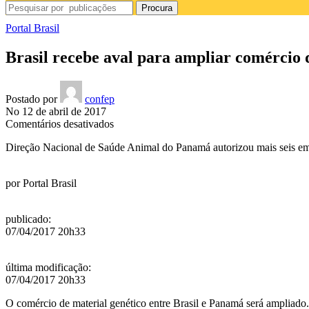
Procura
Portal Brasil
Brasil recebe aval para ampliar comércio
Postado por
confep
No 12 de abril de 2017
em
Comentários desativados
Brasil
Direção Nacional de Saúde Animal do Panamá autorizou mais seis empr
recebe
aval
para
por
Portal Brasil
ampliar
comércio
de
publicado
:
material
07/04/2017 20h33
genético
animal
com
última modificação
:
o
07/04/2017 20h33
Panamá
O comércio de material genético entre Brasil e Panamá será ampliado.