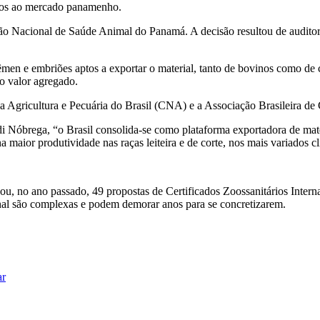
dutos ao mercado panamenho.
eção Nacional de Saúde Animal do Panamá. A decisão resultou de audito
men e embriões aptos a exportar o material, tanto de bovinos como de
to valor agregado.
a Agricultura e Pecuária do Brasil (CNA) e a Associação Brasileira d
 Nóbrega, “o Brasil consolida-se como plataforma exportadora de mater
maior produtividade nas raças leiteira e de corte, nos mais variados cl
ou, no ano passado, 49 propostas de Certificados Zoossanitários Interna
nal são complexas e podem demorar anos para se concretizarem.
ar