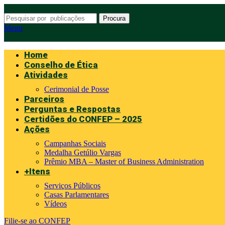
Procura
Menu
Home
Conselho de Ética
Atividades
Cerimonial de Posse
Parceiros
Perguntas e Respostas
Certidões do CONFEP – 2025
Ações
Campanhas Sociais
Medalha Getúlio Vargas
Prêmio MBA – Master of Business Administration
+Itens
Serviços Públicos
Casas Parlamentares
Vídeos
Filie-se ao CONFEP