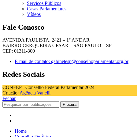
Serviços Públicos
Casas Parlamentares
Vídeos
Fale Conosco
AVENIDA PAULISTA, 2421 – 1° ANDAR
BAIRRO CERQUEIRA CESAR – SÃO PAULO – SP
CEP: 01311-300
E-mail de contato: gabinetesp@conselhoparlamentar.org.br
Redes Sociais
CONFEP - Conselho Federal Parlamentar 2024
Criação:
Agência Vanelli
Fechar
Procura
Home
Conselho De Ética