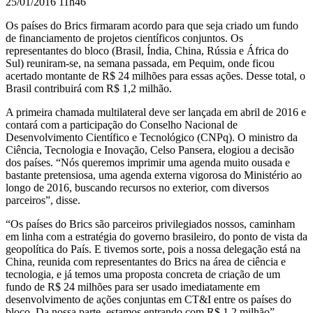
25/01/2016 11h46
Os países do Brics firmaram acordo para que seja criado um fundo
de financiamento de projetos científicos conjuntos. Os
representantes do bloco (Brasil, Índia, China, Rússia e África do
Sul) reuniram-se, na semana passada, em Pequim, onde ficou
acertado montante de R$ 24 milhões para essas ações. Desse total, o
Brasil contribuirá com R$ 1,2 milhão.
A primeira chamada multilateral deve ser lançada em abril de 2016 e
contará com a participação do Conselho Nacional de
Desenvolvimento Científico e Tecnológico (CNPq). O ministro da
Ciência, Tecnologia e Inovação, Celso Pansera, elogiou a decisão
dos países. “Nós queremos imprimir uma agenda muito ousada e
bastante pretensiosa, uma agenda externa vigorosa do Ministério ao
longo de 2016, buscando recursos no exterior, com diversos
parceiros”, disse.
“Os países do Brics são parceiros privilegiados nossos, caminham
em linha com a estratégia do governo brasileiro, do ponto de vista da
geopolítica do País. E tivemos sorte, pois a nossa delegação está na
China, reunida com representantes do Brics na área de ciência e
tecnologia, e já temos uma proposta concreta de criação de um
fundo de R$ 24 milhões para ser usado imediatamente em
desenvolvimento de ações conjuntas em CT&I entre os países do
bloco. Da nossa parte, estamos entrando com R$ 1,2 milhão”,