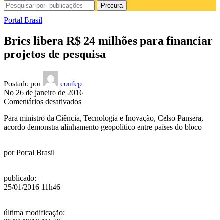
Procura
Portal Brasil
Brics libera R$ 24 milhões para financiar
projetos de pesquisa
Postado por
confep
No 26 de janeiro de 2016
em
Comentários desativados
Brics
Para ministro da Ciência, Tecnologia e Inovação, Celso Pansera,
libera
acordo demonstra alinhamento geopolítico entre países do bloco
R$
24
milhões
por
Portal Brasil
para
financiar
projetos
publicado
:
de
25/01/2016 11h46
pesquisa
última modificação
: