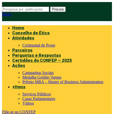
Procura
Menu
Home
Conselho de Ética
Atividades
Cerimonial de Posse
Parceiros
Perguntas e Respostas
Certidões do CONFEP – 2025
Ações
Campanhas Sociais
Medalha Getúlio Vargas
Prêmio MBA – Master of Business Administration
+Itens
Serviços Públicos
Casas Parlamentares
Vídeos
Filie-se ao CONFEP