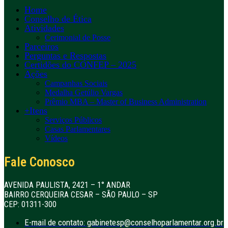
Home
Conselho de Ética
Atividades
Cerimonial de Posse
Parceiros
Perguntas e Respostas
Certidões do CONFEP – 2025
Ações
Campanhas Sociais
Medalha Getúlio Vargas
Prêmio MBA – Master of Business Administration
+Itens
Serviços Públicos
Casas Parlamentares
Vídeos
Fale Conosco
AVENIDA PAULISTA, 2421 – 1° ANDAR
BAIRRO CERQUEIRA CESAR – SÃO PAULO – SP
CEP: 01311-300
E-mail de contato: gabinetesp@conselhoparlamentar.org.br