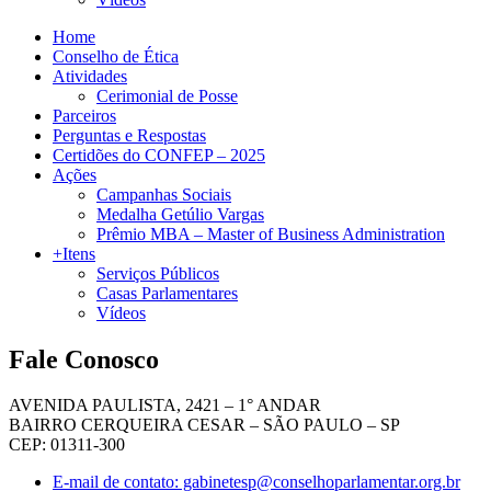
Home
Conselho de Ética
Atividades
Cerimonial de Posse
Parceiros
Perguntas e Respostas
Certidões do CONFEP – 2025
Ações
Campanhas Sociais
Medalha Getúlio Vargas
Prêmio MBA – Master of Business Administration
+Itens
Serviços Públicos
Casas Parlamentares
Vídeos
Fale Conosco
AVENIDA PAULISTA, 2421 – 1° ANDAR
BAIRRO CERQUEIRA CESAR – SÃO PAULO – SP
CEP: 01311-300
E-mail de contato: gabinetesp@conselhoparlamentar.org.br