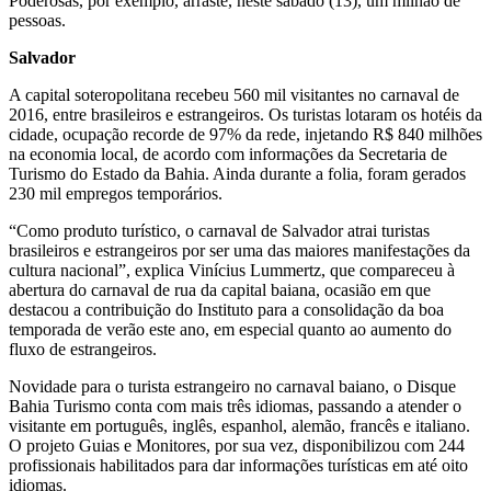
Poderosas, por exemplo, arraste, neste sábado (13), um milhão de
pessoas.
Salvador
A capital soteropolitana recebeu 560 mil visitantes no carnaval de
2016, entre brasileiros e estrangeiros. Os turistas lotaram os hotéis da
cidade, ocupação recorde de 97% da rede, injetando R$ 840 milhões
na economia local, de acordo com informações da Secretaria de
Turismo do Estado da Bahia. Ainda durante a folia, foram gerados
230 mil empregos temporários.
“Como produto turístico, o carnaval de Salvador atrai turistas
brasileiros e estrangeiros por ser uma das maiores manifestações da
cultura nacional”, explica Vinícius Lummertz, que compareceu à
abertura do carnaval de rua da capital baiana, ocasião em que
destacou a contribuição do Instituto para a consolidação da boa
temporada de verão este ano, em especial quanto ao aumento do
fluxo de estrangeiros.
Novidade para o turista estrangeiro no carnaval baiano, o Disque
Bahia Turismo conta com mais três idiomas, passando a atender o
visitante em português, inglês, espanhol, alemão, francês e italiano.
O projeto Guias e Monitores, por sua vez, disponibilizou com 244
profissionais habilitados para dar informações turísticas em até oito
idiomas.