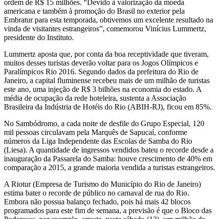
ordem de R$ 15 milhões. “Devido à valorização da moeda
americana e também à promoção do Brasil no exterior pela
Embratur para esta temporada, obtivemos um excelente resultado na
vinda de visitantes estrangeiros”, comemorou Vinícius Lummertz,
presidente do Instituto.
Lummertz aposta que, por conta da boa receptividade que tiveram,
muitos desses turistas deverão voltar para os Jogos Olímpicos e
Paralímpicos Rio 2016. Segundo dados da prefeitura do
Rio de
Janeiro, a capital fluminense recebeu mais de um milhão de turistas
este ano, uma injeção de R$ 3 bilhões na economia do estado. A
média de ocupação da rede hoteleira, sustenta
a Associação
Brasileira da Indústria de Hotéis do Rio (ABIH-RJ), ficou em 85%.
No Sambódromo, a cada noite de desfile do Grupo Especial, 120
mil pessoas circulavam pela Marquês de Sapucaí, conforme
números da Liga Independente das Escolas de Samba do Rio
(Liesa). A quantidade de ingressos vendidos bateu o recorde desde a
inauguração da Passarela do Samba: houve crescimento de 40% em
comparação a 2015, a grande maioria vendida a turistas estrangeiros.
A Riotur (Empresa de Turismo do Município do Rio de Janeiro)
estima bater o recorde de público no carnaval de rua do Rio.
Embora não possua balanço fechado, pois há mais 42 blocos
programados para este fim de semana,
a previsão é que o Bloco das