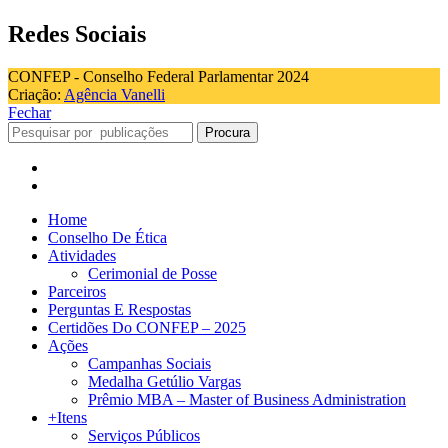
Redes Sociais
CONFEP - Conselho Federal Parlamentar 2024
Criação:
Agência Vanelli
Fechar
Procura
Home
Conselho De Ética
Atividades
Cerimonial de Posse
Parceiros
Perguntas E Respostas
Certidões Do CONFEP – 2025
Ações
Campanhas Sociais
Medalha Getúlio Vargas
Prêmio MBA – Master of Business Administration
+Itens
Serviços Públicos