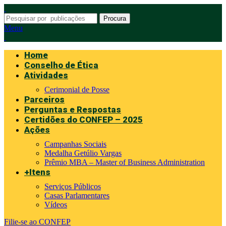
Procura
Menu
Home
Conselho de Ética
Atividades
Cerimonial de Posse
Parceiros
Perguntas e Respostas
Certidões do CONFEP – 2025
Ações
Campanhas Sociais
Medalha Getúlio Vargas
Prêmio MBA – Master of Business Administration
+Itens
Serviços Públicos
Casas Parlamentares
Vídeos
Filie-se ao CONFEP