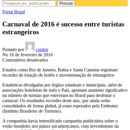
Procura
Portal Brasil
Carnaval de 2016 é sucesso entre turistas
estrangeiros
Postado por
confep
No 16 de fevereiro de 2016
em
Comentários desativados
Carnaval
Estados como Rio de Janeiro, Bahia e Santa Catarina registram
de
recordes de lotação de hotéis e movimentação de estrangeiros
2016
é
Estatísticas divulgadas por órgãos estaduais e municipais, além de
sucesso
associações hoteleiras de todo o País, apontam aumento significativo
entre
no número de turistas que estiveram no Brasil para desfrutar o
turistas
carnaval. Os resultados recordes deste ano, que ainda serão
estrangeiros
consolidados de forma global, já eram esperados pela Embratur
(
Instituto Brasileiro de Turismo
).
A companhia havia intensificado campanha publicitária sobre o
verão brasileiro nos países sul-americanos, com investimento da