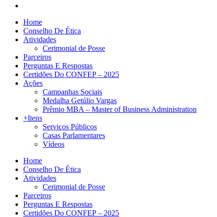
Home
Conselho De Ética
Atividades
Cerimonial de Posse
Parceiros
Perguntas E Respostas
Certidões Do CONFEP – 2025
Ações
Campanhas Sociais
Medalha Getúlio Vargas
Prêmio MBA – Master of Business Administration
+Itens
Serviços Públicos
Casas Parlamentares
Vídeos
Home
Conselho De Ética
Atividades
Cerimonial de Posse
Parceiros
Perguntas E Respostas
Certidões Do CONFEP – 2025