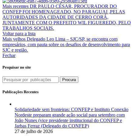
Mais recentes
DR PAULO CÉSAR, PROCURADOR DO
CONFEP FOI HOMENAGEADO, NO PARAGUAI ,PELAS
AUTORIDADES DA CIDADE DE CERRO CORÁ,
JUNTAMENTE COM O PREFEITO WIL FIGUEREDO, PELO
TRABALHOS SOCIAIS.
Voltar para a lista
Mais velhos
Delegado Leo Lima – SJC/SP, se encontra com
empresários, com pauta sobre os desafios de desenvolvimento para
SJC e região.
Fechar
Pesquisar no site
Procura
Publicações Recentes
Solidariedade sem fronteiras: CONFEP e Instituto Conexão
Nordeste preparam grande ação social para setembro com
João Nunes (vice presidente institucional do CONFEP e
Jarbas Ferraz (Delegado do CONFEP)
27 de julho de 2026