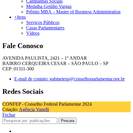
Campanhas Sociais
Medalha Getúlio Vargas
Prêmio MBA – Master of Business Administration
+Itens
Serviços Públicos
Casas Parlamentares
Vídeos
Fale Conosco
AVENIDA PAULISTA, 2421 – 1° ANDAR
BAIRRO CERQUEIRA CESAR – SÃO PAULO – SP
CEP: 01311-300
E-mail de contato: gabinetesp@conselhoparlamentar.org.br
Redes Sociais
CONFEP - Conselho Federal Parlamentar 2024
Criação:
Agência Vanelli
Fechar
Procura