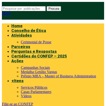
Procura
Menu
Home
Conselho de Ética
Atividades
Cerimonial de Posse
Parceiros
Perguntas e Respostas
Certidões do CONFEP – 2025
Ações
Campanhas Sociais
Medalha Getúlio Vargas
Prêmio MBA – Master of Business Administration
+Itens
Serviços Públicos
Casas Parlamentares
Vídeos
Filie-se ao CONFEP