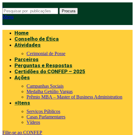
Procura
Menu
Home
Conselho de Ética
Atividades
Cerimonial de Posse
Parceiros
Perguntas e Respostas
Certidões do CONFEP – 2025
Ações
Campanhas Sociais
Medalha Getúlio Vargas
Prêmio MBA – Master of Business Administration
+Itens
Serviços Públicos
Casas Parlamentares
Vídeos
Filie-se ao CONFEP