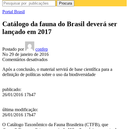
Procura
Portal Brasil
Catálogo da fauna do Brasil deverá ser
lançado em 2017
Postado por
confep
No 29 de janeiro de 2016
em
Comentários desativados
Catálogo
Após a conclusão, o material servirá de base científica para a
da
definição de políticas sobre o uso da biodiversidade
fauna
do
Brasil
publicado
:
deverá
26/01/2016 17h47
ser
lançado
em
última modificação
:
2017
26/01/2016 17h47
O
Catálogo Taxonômico da Fauna Brasileira (CTFB), que