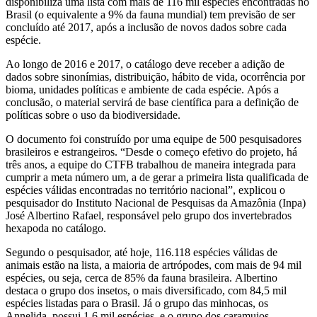
disponibiliza uma lista com mais de 116 mil espécies encontradas no
Brasil (o equivalente a 9% da fauna mundial) tem previsão de ser
concluído até 2017, após a inclusão de novos dados sobre cada
espécie.
Ao longo de 2016 e 2017, o catálogo deve receber a adição de
dados sobre
sinonímias, distribuição, hábito de vida, ocorrência por
bioma, unidades políticas e ambiente de cada espécie.
Após a
conclusão, o material servirá de base científica para a definição de
políticas sobre o uso da biodiversidade.
O
documento foi construído por u
ma equipe de 500 pesquisadores
brasileiros e estrangeiros.
“Desde o começo efetivo do projeto, há
três anos, a equipe do CTFB trabalhou de maneira integrada para
cumprir a meta número um, a de gerar a primeira lista qualificada de
espécies válidas encontradas no território nacional”,
explicou o
pesquisador do
Instituto Nacional de Pesquisas da Amazônia (
Inpa)
José Albertino Rafael, responsável pelo grupo dos invertebrados
hexapoda no catálogo.
Segundo o pesquisador,
até hoje, 116.118 espécies válidas de
animais estão na lista, a maioria de artrópodes, com mais de 94 mil
espécies
, ou seja, cerca de 85% da fauna brasileira.
Albertino
destaca o grupo dos insetos, o mais diversificado, com 84,5 mil
espécies listadas para o Brasil. Já o grupo das minhocas, os
Annelida, possui 1,6 mil espécies, e o grupo dos caramujos,