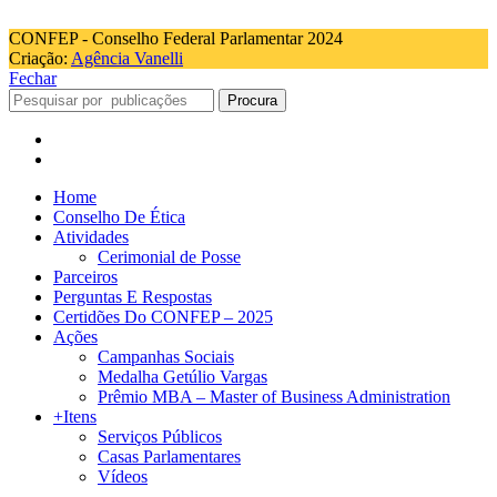
CONFEP - Conselho Federal Parlamentar 2024
Criação:
Agência Vanelli
Fechar
Procura
Home
Conselho De Ética
Atividades
Cerimonial de Posse
Parceiros
Perguntas E Respostas
Certidões Do CONFEP – 2025
Ações
Campanhas Sociais
Medalha Getúlio Vargas
Prêmio MBA – Master of Business Administration
+Itens
Serviços Públicos
Casas Parlamentares
Vídeos