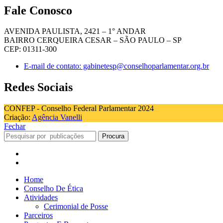
Fale Conosco
AVENIDA PAULISTA, 2421 – 1° ANDAR
BAIRRO CERQUEIRA CESAR – SÃO PAULO – SP
CEP: 01311-300
E-mail de contato: gabinetesp@conselhoparlamentar.org.br
Redes Sociais
CONFEP - Conselho Federal Parlamentar 2024
Criação:
Agência Vanelli
Fechar
Procura
Home
Conselho De Ética
Atividades
Cerimonial de Posse
Parceiros