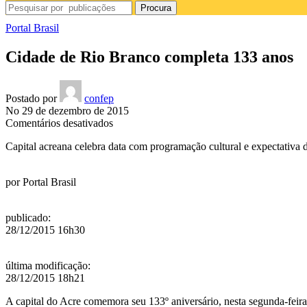
Procura
Portal Brasil
Cidade de Rio Branco completa 133 anos
Postado por
confep
No 29 de dezembro de 2015
em
Comentários desativados
Cidade
Capital acreana celebra data com programação cultural e expectativa 
de
Rio
Branco
por
Portal Brasil
completa
133
anos
publicado
:
28/12/2015 16h30
última modificação
:
28/12/2015 18h21
A capital do Acre comemora seu 133º aniversário, nesta segunda-feir