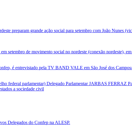
deste preparam grande ação social para setembro com João Nunes (vic
 em setembro de movimento social no nordeste (conexão nordeste), em 
nfep, é entrevistado pela TV BAND VALE em São José dos Campos/SP
selho federal parlamentar) Delegado Parlamentar JARBAS FERRAZ Par
tados a sociedade civil
 novos Delegados do Confep na ALESP.