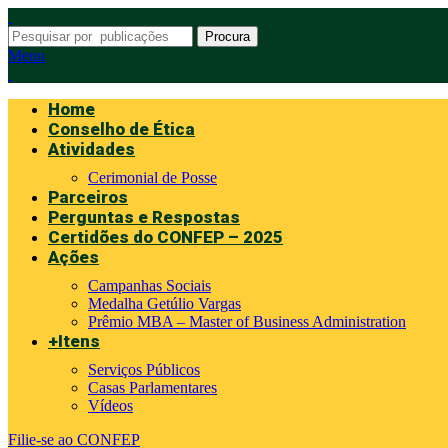
Procura
Menu
Home
Conselho de Ética
Atividades
Cerimonial de Posse
Parceiros
Perguntas e Respostas
Certidões do CONFEP – 2025
Ações
Campanhas Sociais
Medalha Getúlio Vargas
Prêmio MBA – Master of Business Administration
+Itens
Serviços Públicos
Casas Parlamentares
Vídeos
Filie-se ao CONFEP