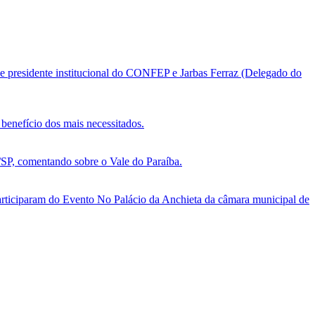
e presidente institucional do CONFEP e Jarbas Ferraz (Delegado do
benefício dos mais necessitados.
, comentando sobre o Vale do Paraíba.
ticiparam do Evento No Palácio da Anchieta da câmara municipal de