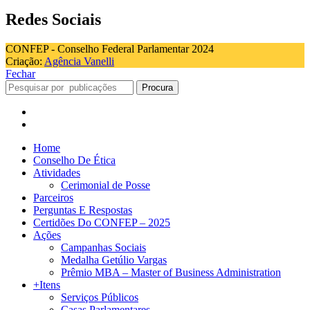
Redes Sociais
CONFEP - Conselho Federal Parlamentar 2024
Criação:
Agência Vanelli
Fechar
Procura
Home
Conselho De Ética
Atividades
Cerimonial de Posse
Parceiros
Perguntas E Respostas
Certidões Do CONFEP – 2025
Ações
Campanhas Sociais
Medalha Getúlio Vargas
Prêmio MBA – Master of Business Administration
+Itens
Serviços Públicos
Casas Parlamentares