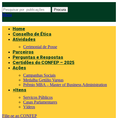
Procura
Menu
Home
Conselho de Ética
Atividades
Cerimonial de Posse
Parceiros
Perguntas e Respostas
Certidões do CONFEP – 2025
Ações
Campanhas Sociais
Medalha Getúlio Vargas
Prêmio MBA – Master of Business Administration
+Itens
Serviços Públicos
Casas Parlamentares
Vídeos
Filie-se ao CONFEP