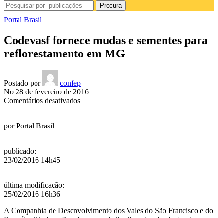
Procura
Portal Brasil
Codevasf fornece mudas e sementes para
reflorestamento em MG
Postado por
confep
No 28 de fevereiro de 2016
em
Comentários desativados
Codevasf
fornece
por
Portal Brasil
mudas
e
sementes
publicado
:
para
23/02/2016 14h45
reflorestamento
em
MG
última modificação
:
25/02/2016 16h36
A Companhia de Desenvolvimento dos Vales do São Francisco e do