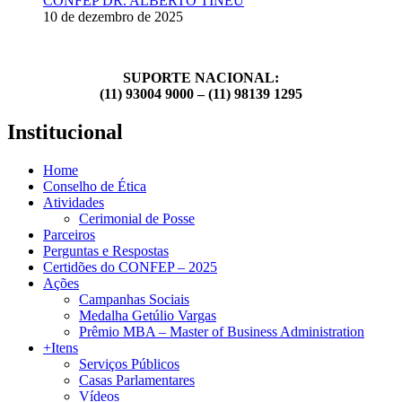
CONFEP DR. ALBERTO TINEU
10 de dezembro de 2025
SUPORTE NACIONAL:
(11) 93004 9000 – (11) 98139 1295
Institucional
Home
Conselho de Ética
Atividades
Cerimonial de Posse
Parceiros
Perguntas e Respostas
Certidões do CONFEP – 2025
Ações
Campanhas Sociais
Medalha Getúlio Vargas
Prêmio MBA – Master of Business Administration
+Itens
Serviços Públicos
Casas Parlamentares
Vídeos