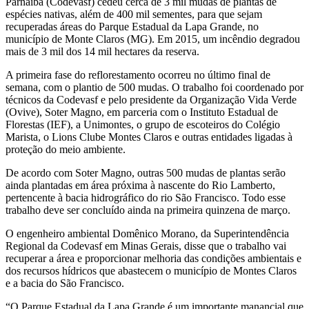
Parnaíba (Codevasf) cedeu cerca de 3 mil mudas de plantas de
espécies nativas, além de 400 mil sementes, para que sejam
recuperadas áreas do Parque Estadual da Lapa Grande, no
município de Monte Claros (MG). Em 2015, um incêndio degradou
mais de 3 mil dos 14 mil hectares da reserva.
A primeira fase do reflorestamento ocorreu no último final de
semana, com o plantio de 500 mudas. O trabalho foi coordenado por
técnicos da Codevasf e pelo presidente da Organização Vida Verde
(Ovive), Soter Magno, em parceria com o Instituto Estadual de
Florestas (IEF), a Unimontes, o grupo de escoteiros do Colégio
Marista, o Lions Clube Montes Claros e outras entidades ligadas à
proteção do meio ambiente.
De acordo com Soter Magno, outras 500 mudas de plantas serão
ainda plantadas em área próxima à nascente do Rio Lamberto,
pertencente à bacia hidrográfico do rio São Francisco.
Todo esse
trabalho deve ser concluído ainda na primeira quinzena de março.
O engenheiro ambiental Domênico Morano, da Superintendência
Regional da Codevasf em Minas Gerais, disse que o trabalho vai
recuperar a área e proporcionar melhoria das condições ambientais e
dos recursos hídricos que abastecem o município de Montes Claros
e a bacia do São Francisco.
“O Parque Estadual da Lapa Grande é um importante manancial que