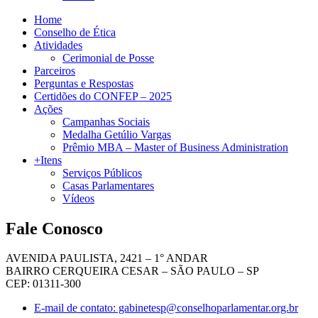
Home
Conselho de Ética
Atividades
Cerimonial de Posse
Parceiros
Perguntas e Respostas
Certidões do CONFEP – 2025
Ações
Campanhas Sociais
Medalha Getúlio Vargas
Prêmio MBA – Master of Business Administration
+Itens
Serviços Públicos
Casas Parlamentares
Vídeos
Fale Conosco
AVENIDA PAULISTA, 2421 – 1° ANDAR
BAIRRO CERQUEIRA CESAR – SÃO PAULO – SP
CEP: 01311-300
E-mail de contato: gabinetesp@conselhoparlamentar.org.br