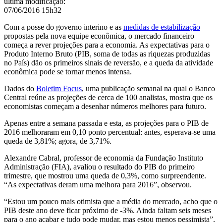
última modificação
:
07/06/2016 15h32
Com a posse do governo interino e as
medidas de estabilização
propostas pela nova equipe econômica, o mercado financeiro
começa a rever projeções para a economia. As expectativas para o
Produto Interno Bruto (PIB, soma de todas as riquezas produzidas
no País) dão os primeiros sinais de reversão, e a queda da atividade
econômica pode se tornar menos intensa.
Dados do
Boletim Focus
, uma publicação semanal na qual o Banco
Central reúne as projeções de cerca de 100 analistas, mostra que os
economistas começam a desenhar números melhores para futuro.
Apenas entre a semana passada e esta, as projeções para o PIB de
2016 melhoraram em 0,10 ponto percentual: antes, esperava-se uma
queda de 3,81%; agora, de 3,71%.
Alexandre Cabral, professor de economia da Fundação Instituto
Administração (FIA), avaliou o resultado do PIB do primeiro
trimestre, que mostrou uma queda de 0,3%, como surpreendente.
“As expectativas deram uma melhora para 2016”, observou.
“Estou um pouco mais otimista que a média do mercado, acho que o
PIB deste ano deve ficar próximo de -3%. Ainda faltam seis meses
para o ano acabar e tudo pode mudar, mas estou menos pessimista”,