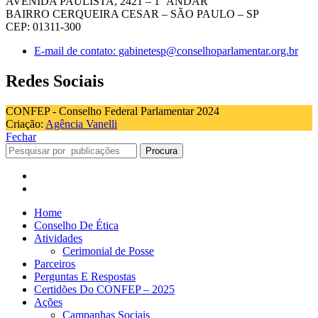
AVENIDA PAULISTA, 2421 – 1° ANDAR
BAIRRO CERQUEIRA CESAR – SÃO PAULO – SP
CEP: 01311-300
E-mail de contato: gabinetesp@conselhoparlamentar.org.br
Redes Sociais
CONFEP - Conselho Federal Parlamentar 2024
Criação:
Agência Vanelli
Fechar
Procura
Home
Conselho De Ética
Atividades
Cerimonial de Posse
Parceiros
Perguntas E Respostas
Certidões Do CONFEP – 2025
Ações
Campanhas Sociais