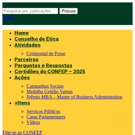
Procura
Menu
Home
Conselho de Ética
Atividades
Cerimonial de Posse
Parceiros
Perguntas e Respostas
Certidões do CONFEP – 2025
Ações
Campanhas Sociais
Medalha Getúlio Vargas
Prêmio MBA – Master of Business Administration
+Itens
Serviços Públicos
Casas Parlamentares
Vídeos
Filie-se ao CONFEP