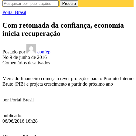
Procura
Portal Brasil
Com retomada da confiança, economia
inicia recuperação
Postado por
confep
No 9 de junho de 2016
em
Comentários desativados
Com
retomada
Mercado financeiro começa a rever projeções para o Produto Interno
da
Bruto (PIB) e projeta crescimento a partir do próximo ano
confiança,
economia
inicia
por
Portal Brasil
recuperação
publicado
:
06/06/2016 16h28