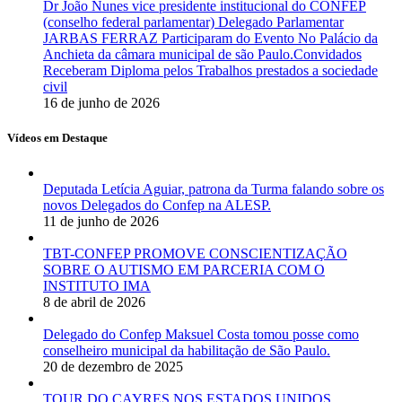
Dr João Nunes vice presidente institucional do CONFEP
(conselho federal parlamentar) Delegado Parlamentar
JARBAS FERRAZ Participaram do Evento No Palácio da
Anchieta da câmara municipal de são Paulo.Convidados
Receberam Diploma pelos Trabalhos prestados a sociedade
civil
16 de junho de 2026
Vídeos em Destaque
Deputada Letícia Aguiar, patrona da Turma falando sobre os
novos Delegados do Confep na ALESP.
11 de junho de 2026
TBT-CONFEP PROMOVE CONSCIENTIZAÇÃO
SOBRE O AUTISMO EM PARCERIA COM O
INSTITUTO IMA
8 de abril de 2026
Delegado do Confep Maksuel Costa tomou posse como
conselheiro municipal da habilitação de São Paulo.
20 de dezembro de 2025
TOUR DO CAYRES NOS ESTADOS UNIDOS ,