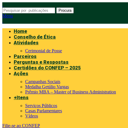
Procura
Menu
Home
Conselho de Ética
Atividades
Cerimonial de Posse
Parceiros
Perguntas e Respostas
Certidões do CONFEP – 2025
Ações
Campanhas Sociais
Medalha Getúlio Vargas
Prêmio MBA – Master of Business Administration
+Itens
Serviços Públicos
Casas Parlamentares
Vídeos
Filie-se ao CONFEP