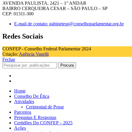
AVENIDA PAULISTA, 2421 – 1° ANDAR
BAIRRO CERQUEIRA CESAR – SÃO PAULO – SP
CEP: 01311-300
E-mail de contato: gabinetesp@conselhoparlamentar.org.br
Redes Sociais
CONFEP - Conselho Federal Parlamentar 2024
Criação:
Agência Vanelli
Fechar
Procura
Home
Conselho De Ética
Atividades
Cerimonial de Posse
Parceiros
Perguntas E Respostas
Certidões Do CONFEP – 2025
Ações