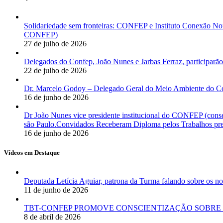
Solidariedade sem fronteiras: CONFEP e Instituto Conexão Nor
CONFEP)
27 de julho de 2026
Delegados do Confep, João Nunes e Jarbas Ferraz, participarão
22 de julho de 2026
Dr. Marcelo Godoy – Delegado Geral do Meio Ambiente do Co
16 de junho de 2026
Dr João Nunes vice presidente institucional do CONFEP (con
são Paulo.Convidados Receberam Diploma pelos Trabalhos pres
16 de junho de 2026
Vídeos em Destaque
Deputada Letícia Aguiar, patrona da Turma falando sobre os
11 de junho de 2026
TBT-CONFEP PROMOVE CONSCIENTIZAÇÃO SOBRE 
8 de abril de 2026