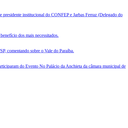
e presidente institucional do CONFEP e Jarbas Ferraz (Delegado do
benefício dos mais necessitados.
, comentando sobre o Vale do Paraíba.
ticiparam do Evento No Palácio da Anchieta da câmara municipal de