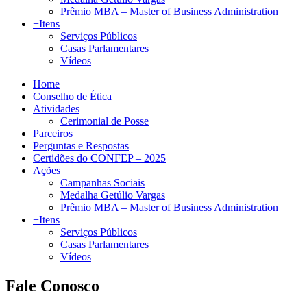
Prêmio MBA – Master of Business Administration
+Itens
Serviços Públicos
Casas Parlamentares
Vídeos
Home
Conselho de Ética
Atividades
Cerimonial de Posse
Parceiros
Perguntas e Respostas
Certidões do CONFEP – 2025
Ações
Campanhas Sociais
Medalha Getúlio Vargas
Prêmio MBA – Master of Business Administration
+Itens
Serviços Públicos
Casas Parlamentares
Vídeos
Fale Conosco