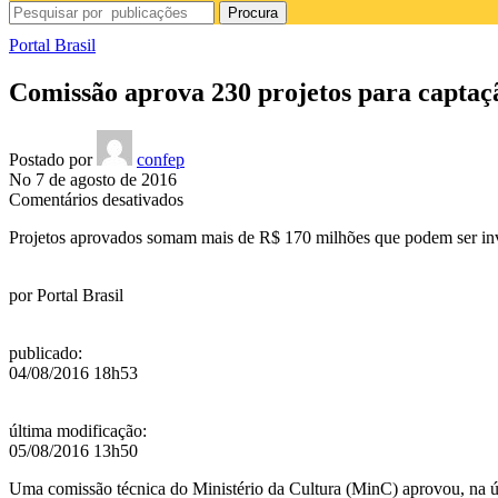
Procura
Portal Brasil
Comissão aprova 230 projetos para captaç
Postado por
confep
No 7 de agosto de 2016
em
Comentários desativados
Comissão
Projetos aprovados somam mais de R$ 170 milhões que podem ser inv
aprova
230
projetos
por
Portal Brasil
para
captação
via
publicado
:
Lei
04/08/2016 18h53
Rouanet
última modificação
:
05/08/2016 13h50
Uma comissão técnica do Ministério da Cultura (MinC) aprovou, na últ