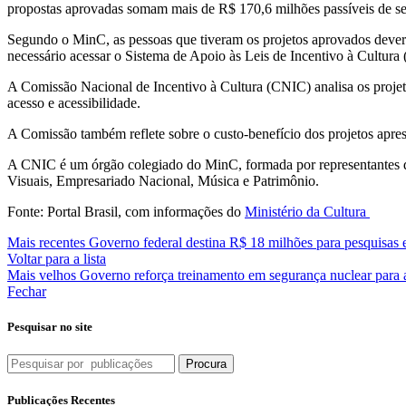
propostas aprovadas somam mais de R$ 170,6 milhões passíveis de ser
Segundo o MinC, as pessoas que tiveram os projetos aprovados deve
necessário acessar o Sistema de Apoio às Leis de Incentivo à Cultura
A Comissão Nacional de Incentivo à Cultura (CNIC) analisa os projeto
acesso e acessibilidade.
A Comissão também reflete sobre o custo-benefício dos projetos apre
A CNIC é um órgão colegiado do MinC, formada por representantes da c
Visuais, Empresariado Nacional, Música e Patrimônio.
Fonte: Portal Brasil, com informações do
Ministério da Cultura
Mais recentes
Governo federal destina R$ 18 milhões para pesquisas 
Voltar para a lista
Mais velhos
Governo reforça treinamento em segurança nuclear para
Fechar
Pesquisar no site
Procura
Publicações Recentes