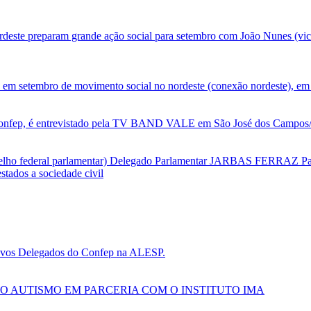
deste preparam grande ação social para setembro com João Nunes (vic
 em setembro de movimento social no nordeste (conexão nordeste), em 
nfep, é entrevistado pela TV BAND VALE em São José dos Campos/SP
selho federal parlamentar) Delegado Parlamentar JARBAS FERRAZ Par
tados a sociedade civil
 novos Delegados do Confep na ALESP.
O AUTISMO EM PARCERIA COM O INSTITUTO IMA