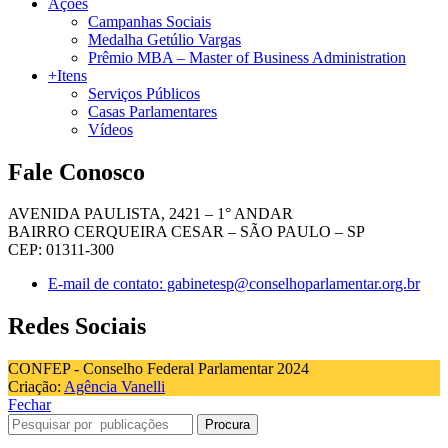
Ações
Campanhas Sociais
Medalha Getúlio Vargas
Prêmio MBA – Master of Business Administration
+Itens
Serviços Públicos
Casas Parlamentares
Vídeos
Fale Conosco
AVENIDA PAULISTA, 2421 – 1° ANDAR
BAIRRO CERQUEIRA CESAR – SÃO PAULO – SP
CEP: 01311-300
E-mail de contato: gabinetesp@conselhoparlamentar.org.br
Redes Sociais
CONFEP - Conselho Federal Parlamentar 2024
Criação:
Agência Vanelli
Fechar
Procura