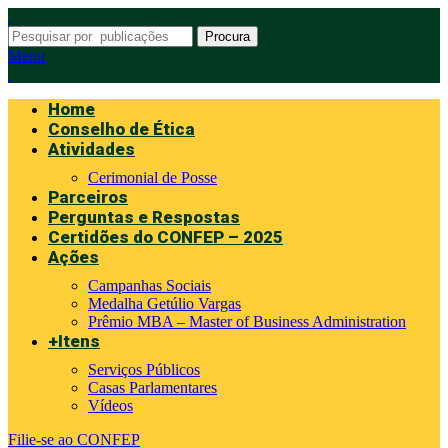
Procura
Menu
Home
Conselho de Ética
Atividades
Cerimonial de Posse
Parceiros
Perguntas e Respostas
Certidões do CONFEP – 2025
Ações
Campanhas Sociais
Medalha Getúlio Vargas
Prêmio MBA – Master of Business Administration
+Itens
Serviços Públicos
Casas Parlamentares
Vídeos
Filie-se ao CONFEP