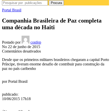
Procura
Portal Brasil
Companhia Brasileira de Paz completa
uma década no Haiti
Postado por
confep
No 22 de junho de 2015
em
Comentários desativados
Companhia
Desde que os primeiros militares brasileiros chegaram a capital Porto
Brasileira
Príncipe, tiveram enorme desafio de contribuir para construção da
de
paz no país caribenho
Paz
completa
uma
por
Portal Brasil
década
no
Haiti
publicado
:
10/06/2015 17h18