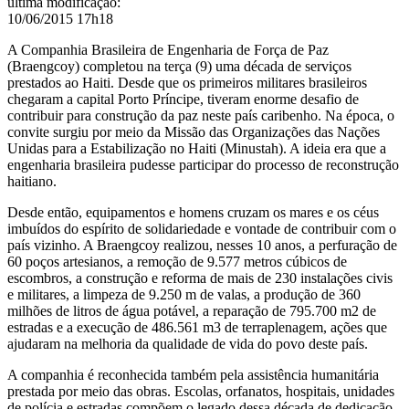
última modificação
:
10/06/2015 17h18
A Companhia Brasileira de Engenharia de Força de Paz
(Braengcoy) completou na terça (9) uma década de serviços
prestados ao Haiti. Desde que os primeiros militares brasileiros
chegaram a capital Porto Príncipe, tiveram enorme desafio de
contribuir para construção da paz neste país caribenho. Na época, o
convite surgiu por meio da Missão das Organizações das Nações
Unidas para a Estabilização no Haiti (Minustah). A ideia era que a
engenharia brasileira pudesse participar do processo de reconstrução
haitiano.
Desde então, equipamentos e homens cruzam os mares e os céus
imbuídos do espírito de solidariedade e vontade de contribuir com o
país vizinho. A Braengcoy realizou, nesses 10 anos, a perfuração de
60 poços artesianos, a remoção de 9.577 metros cúbicos de
escombros, a construção e reforma de mais de 230 instalações civis
e militares, a limpeza de 9.250 m de valas, a produção de 360
milhões de litros de água potável, a reparação de 795.700 m2 de
estradas e a execução de 486.561 m3 de terraplenagem, ações que
ajudaram na melhoria da qualidade de vida do povo deste país.
A companhia é reconhecida também pela assistência humanitária
prestada por meio das obras. Escolas, orfanatos, hospitais, unidades
de polícia e estradas compõem o legado dessa década de dedicação