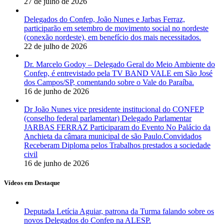
27 de julho de 2026
Delegados do Confep, João Nunes e Jarbas Ferraz,
participarão em setembro de movimento social no nordeste
(conexão nordeste), em benefício dos mais necessitados.
22 de julho de 2026
Dr. Marcelo Godoy – Delegado Geral do Meio Ambiente do
Confep, é entrevistado pela TV BAND VALE em São José
dos Campos/SP, comentando sobre o Vale do Paraíba.
16 de junho de 2026
Dr João Nunes vice presidente institucional do CONFEP
(conselho federal parlamentar) Delegado Parlamentar
JARBAS FERRAZ Participaram do Evento No Palácio da
Anchieta da câmara municipal de são Paulo.Convidados
Receberam Diploma pelos Trabalhos prestados a sociedade
civil
16 de junho de 2026
Vídeos em Destaque
Deputada Letícia Aguiar, patrona da Turma falando sobre os
novos Delegados do Confep na ALESP.