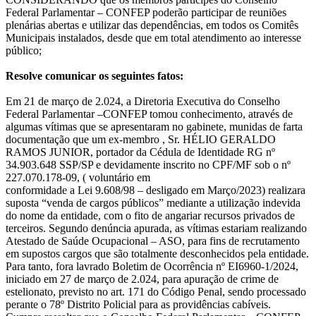
Federal Parlamentar – CONFEP poderão participar de reuniões
plenárias abertas e utilizar das dependências, em todos os Comitês
Municipais instalados, desde que em total atendimento ao interesse
público;
Resolve comunicar os seguintes fatos:
Em 21 de março de 2.024, a Diretoria Executiva do Conselho
Federal Parlamentar –CONFEP tomou conhecimento, através de
algumas vítimas que se apresentaram no gabinete, munidas de farta
documentação que um ex-membro , Sr. HÉLIO GERALDO
RAMOS JUNIOR, portador da Cédula de Identidade RG nº
34.903.648 SSP/SP e devidamente inscrito no CPF/MF sob o nº
227.070.178-09, ( voluntário em
conformidade a Lei 9.608/98 – desligado em Março/2023) realizara
suposta “venda de cargos públicos” mediante a utilização indevida
do nome da entidade, com o fito de angariar recursos privados de
terceiros. Segundo denúncia apurada, as vítimas estariam realizando
Atestado de Saúde Ocupacional – ASO, para fins de recrutamento
em supostos cargos que são totalmente desconhecidos pela entidade.
Para tanto, fora lavrado Boletim de Ocorrência nº EI6960-1/2024,
iniciado em 27 de março de 2.024, para apuração de crime de
estelionato, previsto no art. 171 do Código Penal, sendo processado
perante o 78º Distrito Policial para as providências cabíveis.