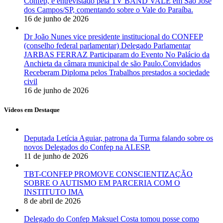
Confep, é entrevistado pela TV BAND VALE em São José
dos Campos/SP, comentando sobre o Vale do Paraíba.
16 de junho de 2026
Dr João Nunes vice presidente institucional do CONFEP
(conselho federal parlamentar) Delegado Parlamentar
JARBAS FERRAZ Participaram do Evento No Palácio da
Anchieta da câmara municipal de são Paulo.Convidados
Receberam Diploma pelos Trabalhos prestados a sociedade
civil
16 de junho de 2026
Vídeos em Destaque
Deputada Letícia Aguiar, patrona da Turma falando sobre os
novos Delegados do Confep na ALESP.
11 de junho de 2026
TBT-CONFEP PROMOVE CONSCIENTIZAÇÃO
SOBRE O AUTISMO EM PARCERIA COM O
INSTITUTO IMA
8 de abril de 2026
Delegado do Confep Maksuel Costa tomou posse como