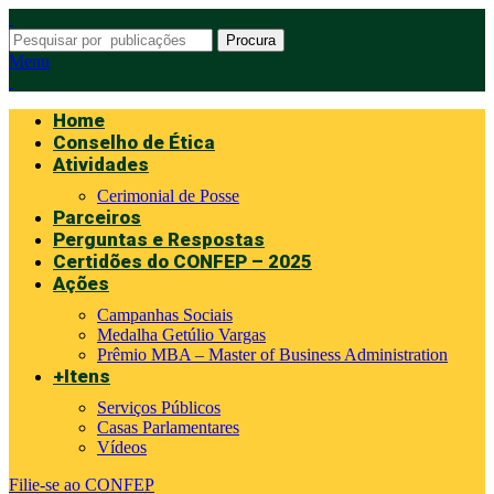
Procura
Menu
Home
Conselho de Ética
Atividades
Cerimonial de Posse
Parceiros
Perguntas e Respostas
Certidões do CONFEP – 2025
Ações
Campanhas Sociais
Medalha Getúlio Vargas
Prêmio MBA – Master of Business Administration
+Itens
Serviços Públicos
Casas Parlamentares
Vídeos
Filie-se ao CONFEP