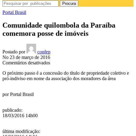
Procura
Portal Brasil
Comunidade quilombola da Paraíba
comemora posse de imóveis
Postado por
confep
No 23 de março de 2016
em
Comentários desativados
Comunidade
O próximo passo é a concessão do título de propriedade coletivo e
quilombola
pró-indiviso em nome da associação dos moradores da área
da
Paraíba
comemora
por
Portal Brasil
posse
de
imóveis
publicado
:
18/03/2016 14h00
última modificação
: