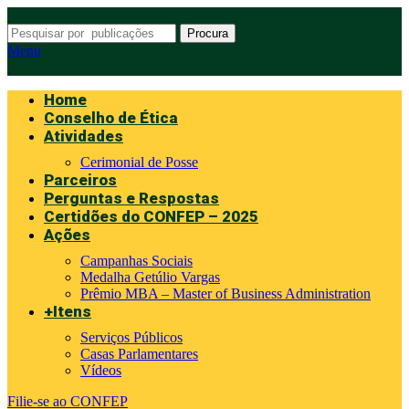
Procura
Menu
Home
Conselho de Ética
Atividades
Cerimonial de Posse
Parceiros
Perguntas e Respostas
Certidões do CONFEP – 2025
Ações
Campanhas Sociais
Medalha Getúlio Vargas
Prêmio MBA – Master of Business Administration
+Itens
Serviços Públicos
Casas Parlamentares
Vídeos
Filie-se ao CONFEP