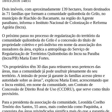
18/03/2016 14h51
Dois imóveis, com aproximadamente 139 hectares, foram destinados
às
71 famílias que formam a comunidade quilombola do Grilo, no
município de Riachão do Bacamarte, na região do Agreste
paraibano, informa o Instituto Nacional de Colonização e Reforma
Agrária (Incra).
O próximo passo no processo de regularização do território da
comunidade quilombola do Grilo é a concessão do título de
propriedade coletivo e pró-indiviso em nome da associação dos
moradores da área,
explica a antropóloga do Serviço de
Regularização de Territórios Quilombolas do Incra na Paraíba
(Incra/PB) Maria Ester Fortes
.
“Os proprietários têm 30 dias para retirarem seus pertences das
áreas, mas a comunidade já pode usufruir plenamente do seu
território. A imissão de posse já garante às famílias acesso pleno e
autoridade sobre as áreas”, explicou Maria Ester, acrescentando que
o Incra emitirá, em nome da comunidade, um Contrato de
Concessão de Direito Real de Uso (CCDRU), que serve como título
provisório.
Para a presidenta da associação da comunidade, Leonilda Coelho
Tenório dos Santos, 55 anos, mais conhecida como Paquinha, a
conquista das áreas reivindicadas significa mais do que a garantia de