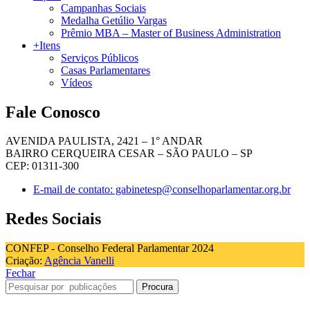
Campanhas Sociais
Medalha Getúlio Vargas
Prêmio MBA – Master of Business Administration
+Itens
Serviços Públicos
Casas Parlamentares
Vídeos
Fale Conosco
AVENIDA PAULISTA, 2421 – 1° ANDAR
BAIRRO CERQUEIRA CESAR – SÃO PAULO – SP
CEP: 01311-300
E-mail de contato: gabinetesp@conselhoparlamentar.org.br
Redes Sociais
CONFEP - Conselho Federal Parlamentar 2024
Criação:
Agência Vanelli
Fechar
Procura