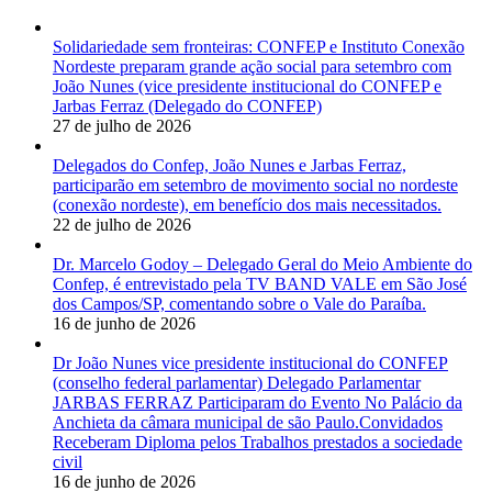
Solidariedade sem fronteiras: CONFEP e Instituto Conexão
Nordeste preparam grande ação social para setembro com
João Nunes (vice presidente institucional do CONFEP e
Jarbas Ferraz (Delegado do CONFEP)
27 de julho de 2026
Delegados do Confep, João Nunes e Jarbas Ferraz,
participarão em setembro de movimento social no nordeste
(conexão nordeste), em benefício dos mais necessitados.
22 de julho de 2026
Dr. Marcelo Godoy – Delegado Geral do Meio Ambiente do
Confep, é entrevistado pela TV BAND VALE em São José
dos Campos/SP, comentando sobre o Vale do Paraíba.
16 de junho de 2026
Dr João Nunes vice presidente institucional do CONFEP
(conselho federal parlamentar) Delegado Parlamentar
JARBAS FERRAZ Participaram do Evento No Palácio da
Anchieta da câmara municipal de são Paulo.Convidados
Receberam Diploma pelos Trabalhos prestados a sociedade
civil
16 de junho de 2026