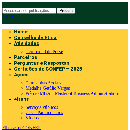
Procura
Menu
Home
Conselho de Ética
Atividades
Cerimonial de Posse
Parceiros
Perguntas e Respostas
Certidões do CONFEP – 2025
Ações
Campanhas Sociais
Medalha Getúlio Vargas
Prêmio MBA – Master of Business Administration
+Itens
Serviços Públicos
Casas Parlamentares
Vídeos
Filie-se ao CONFEP