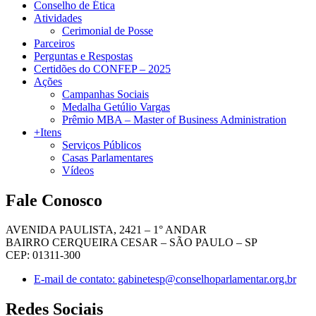
Conselho de Ética
Atividades
Cerimonial de Posse
Parceiros
Perguntas e Respostas
Certidões do CONFEP – 2025
Ações
Campanhas Sociais
Medalha Getúlio Vargas
Prêmio MBA – Master of Business Administration
+Itens
Serviços Públicos
Casas Parlamentares
Vídeos
Fale Conosco
AVENIDA PAULISTA, 2421 – 1° ANDAR
BAIRRO CERQUEIRA CESAR – SÃO PAULO – SP
CEP: 01311-300
E-mail de contato: gabinetesp@conselhoparlamentar.org.br
Redes Sociais