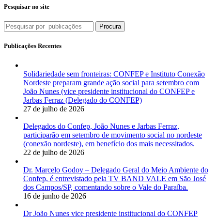
Investigadores
Pesquisar no site
de
Polícia
Procura
de
SP
Publicações Recentes
no
último
dia
Solidariedade sem fronteiras: CONFEP e Instituto Conexão
30/04/26
Nordeste preparam grande ação social para setembro com
João Nunes (vice presidente institucional do CONFEP e
Jarbas Ferraz (Delegado do CONFEP)
27 de julho de 2026
Delegados do Confep, João Nunes e Jarbas Ferraz,
participarão em setembro de movimento social no nordeste
(conexão nordeste), em benefício dos mais necessitados.
22 de julho de 2026
Dr. Marcelo Godoy – Delegado Geral do Meio Ambiente do
Confep, é entrevistado pela TV BAND VALE em São José
dos Campos/SP, comentando sobre o Vale do Paraíba.
16 de junho de 2026
Dr João Nunes vice presidente institucional do CONFEP