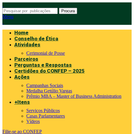
Procura
Menu
Home
Conselho de Ética
Atividades
Cerimonial de Posse
Parceiros
Perguntas e Respostas
Certidões do CONFEP – 2025
Ações
Campanhas Sociais
Medalha Getúlio Vargas
Prêmio MBA – Master of Business Administration
+Itens
Serviços Públicos
Casas Parlamentares
Vídeos
Filie-se ao CONFEP