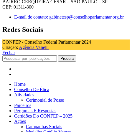
BAIRRO CERQUEIRA CESAR – SÃO PAULO – SP
CEP: 01311-300
E-mail de contato: gabinetesp@conselhoparlamentar.org.br
Redes Sociais
CONFEP - Conselho Federal Parlamentar 2024
Criação:
Agência Vanelli
Fechar
Procura
Home
Conselho De Ética
Atividades
Cerimonial de Posse
Parceiros
Perguntas E Respostas
Certidões Do CONFEP – 2025
Ações
Campanhas Sociais
Medalha Getúlio Vargas