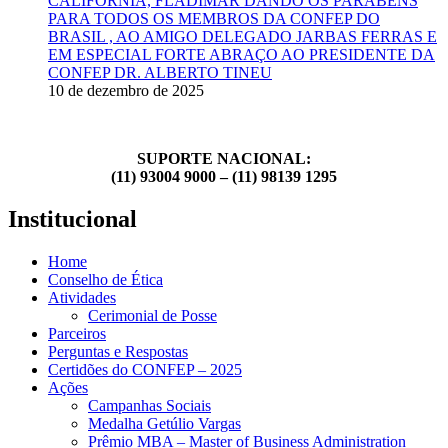
CALIFÓRNIA, FLADIMAR DANDO OS PARABÉNS
PARA TODOS OS MEMBROS DA CONFEP DO
BRASIL , AO AMIGO DELEGADO JARBAS FERRAS E
EM ESPECIAL FORTE ABRAÇO AO PRESIDENTE DA
CONFEP DR. ALBERTO TINEU
10 de dezembro de 2025
SUPORTE NACIONAL:
(11) 93004 9000 – (11) 98139 1295
Institucional
Home
Conselho de Ética
Atividades
Cerimonial de Posse
Parceiros
Perguntas e Respostas
Certidões do CONFEP – 2025
Ações
Campanhas Sociais
Medalha Getúlio Vargas
Prêmio MBA – Master of Business Administration