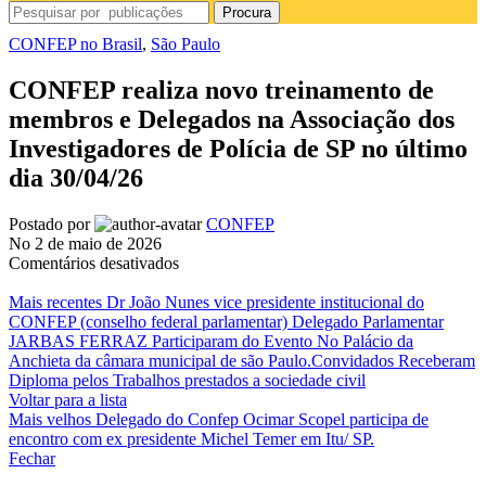
Procura
CONFEP no Brasil
,
São Paulo
CONFEP realiza novo treinamento de
membros e Delegados na Associação dos
Investigadores de Polícia de SP no último
dia 30/04/26
Postado por
CONFEP
No 2 de maio de 2026
em
Comentários desativados
CONFEP
realiza
Mais recentes
Dr João Nunes vice presidente institucional do
novo
CONFEP (conselho federal parlamentar) Delegado Parlamentar
treinamento
JARBAS FERRAZ Participaram do Evento No Palácio da
de
Anchieta da câmara municipal de são Paulo.Convidados Receberam
membros
Diploma pelos Trabalhos prestados a sociedade civil
e
Voltar para a lista
Delegados
Mais velhos
Delegado do Confep Ocimar Scopel participa de
na
encontro com ex presidente Michel Temer em Itu/ SP.
Associação
Fechar
dos