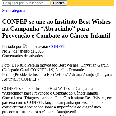
Procura
Sem categoria
CONFEP se une ao Instituto Best Wishes
na Campanha “Abracinho” para
Prevenção e Combate ao Câncer Infantil
Postado por
CONFEP
No 24 de janeiro de 2025
em
Comentários desativados
CONFEP
se
Foto: Dr Paulo Pereira (advogado Best Wishes) Chrystian Gardin
une
(Delegado Geral CONFEP- k9) Aurélio Fernandes
ao
Pereira(Presidente Instituto Best Wishes) Adriana Araujo (Delegada
Instituto
Adjunta/Pr CONFEP)
Best
Wishes
CONFEP se une ao Instituto Best Wishes na Campanha
na
“Abracinho” para Prevenção e Combate ao Câncer Infantil
Campanha
Com o lema “Diagnosticar para Curar”, o Instituto Best Wishes, em
“Abracinho”
parceria com o CONFEP, lança a campanha que visa alertar e
para
conscientizar a sociedade sobre a importância do diagnóstico
Prevenção
precoce na luta contra o câncer infantojuvenil.