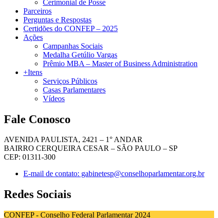
Cerimonial de Posse
Parceiros
Perguntas e Respostas
Certidões do CONFEP – 2025
Ações
Campanhas Sociais
Medalha Getúlio Vargas
Prêmio MBA – Master of Business Administration
+Itens
Serviços Públicos
Casas Parlamentares
Vídeos
Fale Conosco
AVENIDA PAULISTA, 2421 – 1° ANDAR
BAIRRO CERQUEIRA CESAR – SÃO PAULO – SP
CEP: 01311-300
E-mail de contato: gabinetesp@conselhoparlamentar.org.br
Redes Sociais
CONFEP - Conselho Federal Parlamentar 2024