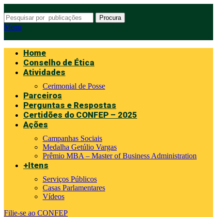
Procura
Menu
Home
Conselho de Ética
Atividades
Cerimonial de Posse
Parceiros
Perguntas e Respostas
Certidões do CONFEP – 2025
Ações
Campanhas Sociais
Medalha Getúlio Vargas
Prêmio MBA – Master of Business Administration
+Itens
Serviços Públicos
Casas Parlamentares
Vídeos
Filie-se ao CONFEP