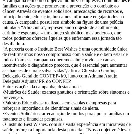
e
A campanha tem como objetivo mobilizar empresas, comunidades e
Combate
famílias em ações que promovem a prevenção e o combate ao
ao
câncer. Através de eventos solidários, arrecadação de recursos e,
Câncer
principalmente, educação, buscamos informar e engajar todos na
Infantil
causa. A campanha possui seu símbolo na figura de uma pelúcia
intitulada “Abracinho”, representando o gesto de acolhimento,
carinho e esperança – um abraço simbólico, mas poderoso, que
todos podemos oferecer àqueles que enfrentam essa jornada tão
desafiadora.
“A parceria com o Instituto Best Wishes é uma oportunidade única
de reafirmarmos nosso compromisso com a saúde e o bem-estar de
todos. Com esta campanha queremos abraçar vidas e causas,
incentivando o diagnóstico precoce, que é essencial para aumentar
as chances de cura e salvar vidas”, afirma Chrystian Gardin,
Delegado Geral do CONFEP- k9, junto com Adriana Araujo,
Delegada Adjunta/ PR do CONFEP.
Entre as ações da campanha, destacam-se:
•Mutirões de Saúde: exames gratuitos e orientação sobre sintomas e
prevenção.
•Palestras Educativas: realizadas em escolas e empresas para
reforçar a importância de identificar sinais de alerta.
•Eventos Solidários: arrecadação de fundos para apoiar famílias em
tratamento e financiar pesquisas.
O Instituto Best Wishes, com sua vasta experiência em iniciativas de
saúde, reforça a importância desta parceria. “Nosso objetivo é levar