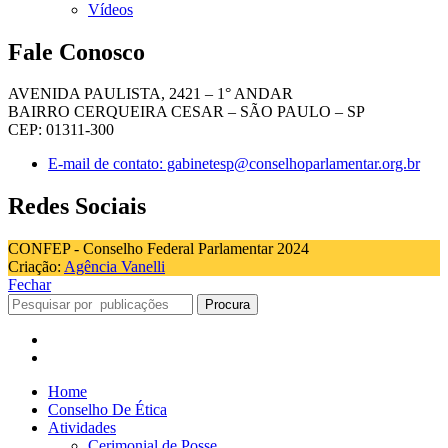
Vídeos
Fale Conosco
AVENIDA PAULISTA, 2421 – 1° ANDAR
BAIRRO CERQUEIRA CESAR – SÃO PAULO – SP
CEP: 01311-300
E-mail de contato: gabinetesp@conselhoparlamentar.org.br
Redes Sociais
CONFEP - Conselho Federal Parlamentar 2024
Criação:
Agência Vanelli
Fechar
Procura
Home
Conselho De Ética
Atividades
Cerimonial de Posse