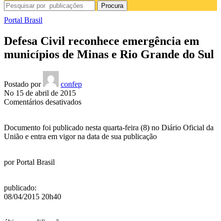
Procura
Portal Brasil
Defesa Civil reconhece emergência em
municípios de Minas e Rio Grande do Sul
Postado por
confep
No 15 de abril de 2015
em
Comentários desativados
Defesa
Civil
Documento foi publicado nesta quarta-feira (8) no Diário Oficial da
reconhece
União e entra em vigor na data de sua publicação
emergência
em
municípios
por
Portal Brasil
de
Minas
e
publicado
:
Rio
08/04/2015 20h40
Grande
do
Sul