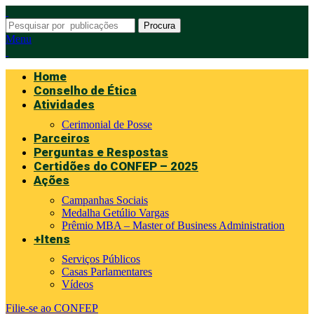
Procura
Menu
Home
Conselho de Ética
Atividades
Cerimonial de Posse
Parceiros
Perguntas e Respostas
Certidões do CONFEP – 2025
Ações
Campanhas Sociais
Medalha Getúlio Vargas
Prêmio MBA – Master of Business Administration
+Itens
Serviços Públicos
Casas Parlamentares
Vídeos
Filie-se ao CONFEP