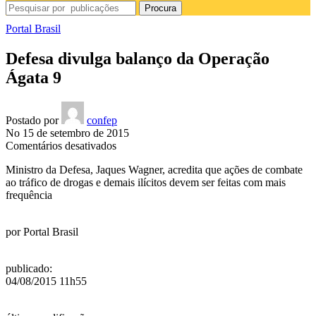
Procura
Portal Brasil
Defesa divulga balanço da Operação
Ágata 9
Postado por
confep
No 15 de setembro de 2015
em
Comentários desativados
Defesa
Ministro da Defesa, Jaques Wagner, acredita que ações de combate
divulga
ao tráfico de drogas e demais ilícitos devem ser feitas com mais
balanço
frequência
da
Operação
Ágata
por
Portal Brasil
9
publicado
:
04/08/2015 11h55