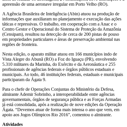
apreensão de uma aeronave irregular em Porto Velho (RO).
A Agência Brasileira de Inteligência (Abin) atuou na produção de
informações que auxiliaram no planejamento e execução das ações
táticas e repressivas. O trabalho, em cooperação com a Anac e o
Centro Gestor e Operacional do Sistema de Proteção da Amazônia
(Censipam), resultou na detecção de cerca de 200 pistas de pouso
em propriedades particulares e áreas de preservação ambiental nas
regiões de fronteira.
Nesta edição, o aparato militar atuou em 166 municípios indo de
Vista Alegre do Abunã (RO) a Foz do Iguaçu (PR), envolvendo
5.310 militares da Marinha, do Exército e da Aeronáutica e 255
profissionais de agências federais e órgãos públicos estaduais e
municipais. Ao todo, 46 instituições federais, estaduais e municipais
participaram da Ágata 9.
Para o chefe de Operações Conjuntas do Ministério da Defesa,
almirante Ademir Sobrinho, a interoperabilidade entre agências
governamentais, órgãos de segurança pública e as Forças Armadas
já está consolidada, após a realização de nove edições da Operação
Ágata. “Devemos atuar de forma mais intensa o ano que vem, em
apoio aos Jogos Olímpicos Rio 2016”, comentou o almirante.
Atividades