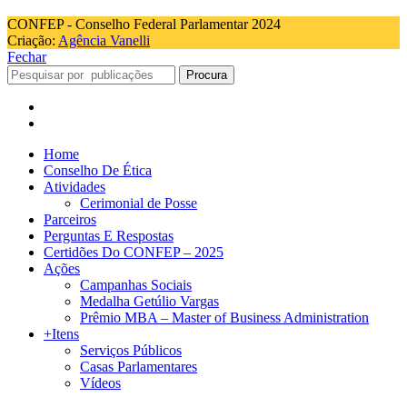
CONFEP - Conselho Federal Parlamentar 2024
Criação:
Agência Vanelli
Fechar
Procura
Home
Conselho De Ética
Atividades
Cerimonial de Posse
Parceiros
Perguntas E Respostas
Certidões Do CONFEP – 2025
Ações
Campanhas Sociais
Medalha Getúlio Vargas
Prêmio MBA – Master of Business Administration
+Itens
Serviços Públicos
Casas Parlamentares
Vídeos