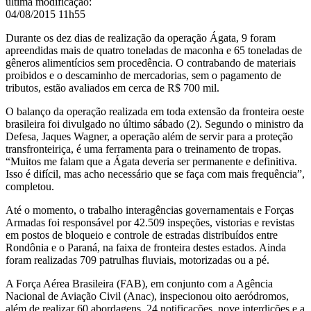
última modificação
:
04/08/2015 11h55
Durante os dez dias de realização da operação Ágata, 9 foram
apreendidas mais de quatro toneladas de maconha e 65 toneladas de
gêneros alimentícios sem procedência. O contrabando de materiais
proibidos e o descaminho de mercadorias, sem o pagamento de
tributos, estão avaliados em cerca de R$ 700 mil.
O balanço da operação realizada
em toda extensão da fronteira oeste
brasileira
foi divulgado no último sábado (2). Segundo o
ministro da
Defesa, Jaques Wagner, a operação além de servir para a proteção
transfronteiriça, é uma ferramenta para o treinamento de tropas.
“Muitos me falam que a Ágata deveria ser permanente e definitiva.
Isso é difícil, mas acho necessário que se faça com mais frequência”,
completou.
Até o momento, o trabalho interagências governamentais e Forças
Armadas foi responsável por 42.509 inspeções, vistorias e revistas
em postos de bloqueio e controle de estradas distribuídos entre
Rondônia e o Paraná, na faixa de fronteira destes estados. Ainda
foram realizadas 709 patrulhas fluviais, motorizadas ou a pé.
A Força Aérea Brasileira (FAB), em conjunto com a Agência
Nacional de Aviação Civil (Anac), inspecionou oito aeródromos,
além de realizar 60 abordagens, 24 notificações, nove interdições e a