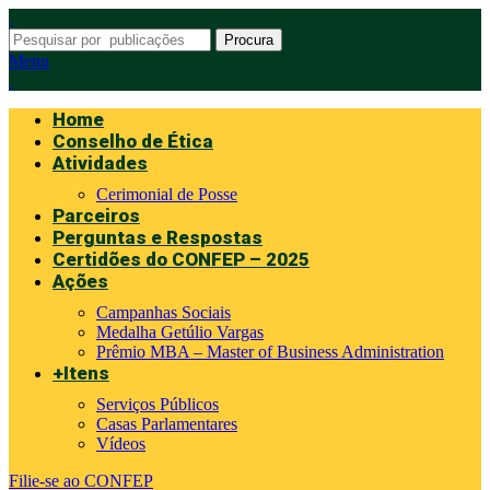
Procura
Menu
Home
Conselho de Ética
Atividades
Cerimonial de Posse
Parceiros
Perguntas e Respostas
Certidões do CONFEP – 2025
Ações
Campanhas Sociais
Medalha Getúlio Vargas
Prêmio MBA – Master of Business Administration
+Itens
Serviços Públicos
Casas Parlamentares
Vídeos
Filie-se ao CONFEP