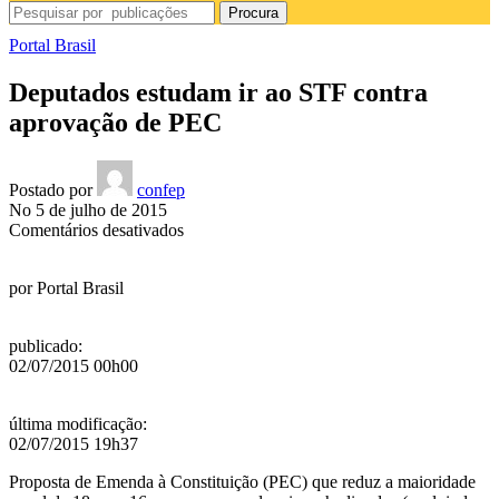
Procura
Portal Brasil
Deputados estudam ir ao STF contra
aprovação de PEC
Postado por
confep
No 5 de julho de 2015
em
Comentários desativados
Deputados
estudam
por
Portal Brasil
ir
ao
STF
publicado
:
contra
02/07/2015 00h00
aprovação
de
PEC
última modificação
:
02/07/2015 19h37
Proposta de Emenda à Constituição (PEC) que reduz a maioridade