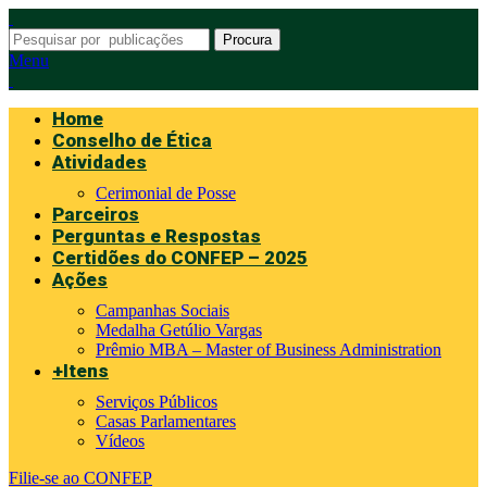
Procura
Menu
Home
Conselho de Ética
Atividades
Cerimonial de Posse
Parceiros
Perguntas e Respostas
Certidões do CONFEP – 2025
Ações
Campanhas Sociais
Medalha Getúlio Vargas
Prêmio MBA – Master of Business Administration
+Itens
Serviços Públicos
Casas Parlamentares
Vídeos
Filie-se ao CONFEP