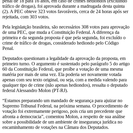
penal de 18 para 16 anos, em caso de crimes hediondos (excluindo
tráfico de drogas), foi aprovada durante a madrugada desta quinta
(2). A PEC obteve 323 votos favoráveis, cerca de 24 horas após ser
rejeitada, com 303 votos.
Pela legislatção brasileira, são necessários 308 votos para aprovação
de uma PEC, que muda a Constituição Federal. A diferença da
primeira e da segunda proposta é que pela segunda, foi excluído o
crime de tráfico de drogas, considerado hediondo pelo Código
Penal.
Deputados questionam a legalidade da aprovação da proposta, em
primeiro turno.
O argumento é sustentado pelo parágrafo 5 do artigo
60 da Constituição Federal, que proíbe a votação de uma mesma
matéria por mais de uma vez. Ela poderia ser novamente votada
apenas com seu texto original, ou seja, com a medida valendo para
qualquer tipo de crime (não apenas hediondos), ressalta o deputado
federal Alessandro Molon (PT-RJ).
“Estamos preparando um mandado de segurança para ajuizar no
Supremo Tribunal Federal, na próxima semana. O procedimento de
votação foi extremamente perigoso, pois cria um precedente que
afronta a democracia”, comentou Molon, a respeito de sua análise
sobre a possibilidade de um ambiente de insegurança jurídica no
encaminhamento de votações na Câmara dos Deputados.