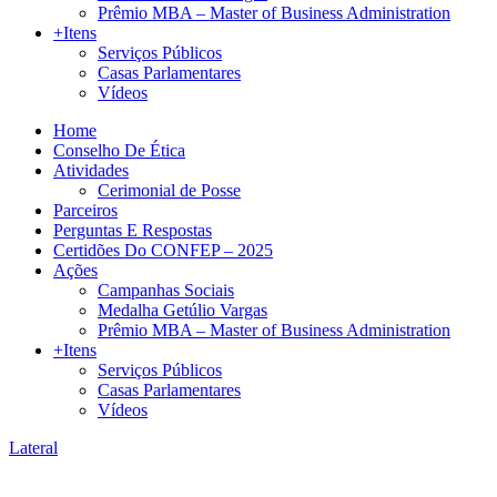
Prêmio MBA – Master of Business Administration
+Itens
Serviços Públicos
Casas Parlamentares
Vídeos
Home
Conselho De Ética
Atividades
Cerimonial de Posse
Parceiros
Perguntas E Respostas
Certidões Do CONFEP – 2025
Ações
Campanhas Sociais
Medalha Getúlio Vargas
Prêmio MBA – Master of Business Administration
+Itens
Serviços Públicos
Casas Parlamentares
Vídeos
Lateral