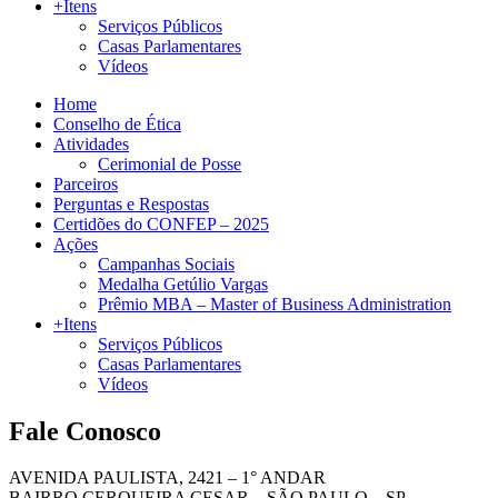
+Itens
Serviços Públicos
Casas Parlamentares
Vídeos
Home
Conselho de Ética
Atividades
Cerimonial de Posse
Parceiros
Perguntas e Respostas
Certidões do CONFEP – 2025
Ações
Campanhas Sociais
Medalha Getúlio Vargas
Prêmio MBA – Master of Business Administration
+Itens
Serviços Públicos
Casas Parlamentares
Vídeos
Fale Conosco
AVENIDA PAULISTA, 2421 – 1° ANDAR
BAIRRO CERQUEIRA CESAR – SÃO PAULO – SP