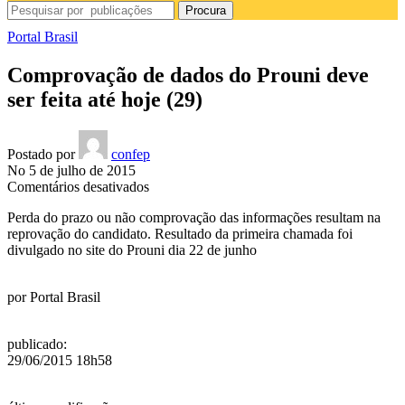
Procura
Portal Brasil
Comprovação de dados do Prouni deve
ser feita até hoje (29)
Postado por
confep
No 5 de julho de 2015
em
Comentários desativados
Comprovação
Perda do prazo ou não comprovação das informações resultam na
de
reprovação do candidato. Resultado da primeira chamada foi
dados
divulgado no site do Prouni dia 22 de junho
do
Prouni
deve
por
Portal Brasil
ser
feita
até
publicado
:
hoje
29/06/2015 18h58
(29)