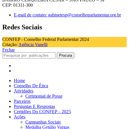
CEP: 01311-300
E-mail de contato: gabinetesp@conselhoparlamentar.org.br
Redes Sociais
CONFEP - Conselho Federal Parlamentar 2024
Criação:
Agência Vanelli
Fechar
Procura
Home
Conselho De Ética
Atividades
Cerimonial de Posse
Parceiros
Perguntas E Respostas
Certidões Do CONFEP – 2025
Ações
Campanhas Sociais
Medalha Getúlio Vargas