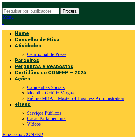
Procura
Menu
Home
Conselho de Ética
Atividades
Cerimonial de Posse
Parceiros
Perguntas e Respostas
Certidões do CONFEP – 2025
Ações
Campanhas Sociais
Medalha Getúlio Vargas
Prêmio MBA – Master of Business Administration
+Itens
Serviços Públicos
Casas Parlamentares
Vídeos
Filie-se ao CONFEP