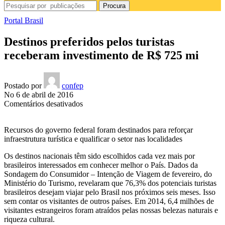
Procura
Portal Brasil
Destinos preferidos pelos turistas
receberam investimento de R$ 725 mi
Postado por
confep
No 6 de abril de 2016
em
Comentários desativados
Destinos
preferidos
Recursos do governo federal foram destinados para reforçar
pelos
infraestrutura turística e qualificar o setor nas localidades
turistas
receberam
Os destinos nacionais têm sido escolhidos cada vez mais por
investimento
brasileiros interessados em conhecer melhor o País. Dados da
de
Sondagem do Consumidor – Intenção de Viagem de fevereiro, do
R$
Ministério do Turismo, revelaram que 76,3% dos potenciais turistas
725
brasileiros desejam viajar pelo Brasil nos próximos seis meses. Isso
mi
sem contar os visitantes de outros países. Em 2014,
6,4 milhões de
visitantes estrangeiros foram atraídos pelas nossas belezas naturais e
riqueza cultural.