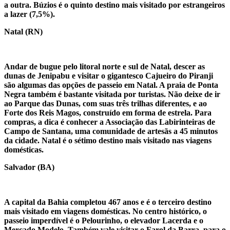
a outra. Búzios é o quinto destino mais visitado por estrangeiros
a lazer (7,5%).
Natal (RN)
Andar de bugue pelo litoral norte e sul de Natal, descer as
dunas de Jenipabu e visitar o gigantesco Cajueiro do Piranji
são algumas das opções de passeio em Natal. A praia de Ponta
Negra também é bastante visitada por turistas. Não deixe de ir
ao Parque das Dunas, com suas três trilhas diferentes, e ao
Forte dos Reis Magos, construído em forma de estrela. Para
compras, a dica é conhecer a Associação das Labirinteiras de
Campo de Santana, uma comunidade de artesãs a 45 minutos
da cidade. Natal é o sétimo destino mais visitado nas viagens
domésticas.
Salvador (BA)
A capital da Bahia completou 467 anos e é o terceiro destino
mais visitado em viagens domésticas. No centro histórico, o
passeio imperdível é o Pelourinho, o elevador Lacerda e o
Mercado Modelo
.
Também vale visitar o Farol da Barra, para o