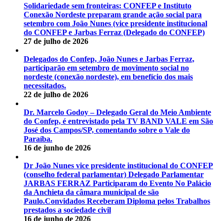
Solidariedade sem fronteiras: CONFEP e Instituto
Conexão Nordeste preparam grande ação social para
setembro com João Nunes (vice presidente institucional
do CONFEP e Jarbas Ferraz (Delegado do CONFEP)
27 de julho de 2026
Delegados do Confep, João Nunes e Jarbas Ferraz,
participarão em setembro de movimento social no
nordeste (conexão nordeste), em benefício dos mais
necessitados.
22 de julho de 2026
Dr. Marcelo Godoy – Delegado Geral do Meio Ambiente
do Confep, é entrevistado pela TV BAND VALE em São
José dos Campos/SP, comentando sobre o Vale do
Paraíba.
16 de junho de 2026
Dr João Nunes vice presidente institucional do CONFEP
(conselho federal parlamentar) Delegado Parlamentar
JARBAS FERRAZ Participaram do Evento No Palácio
da Anchieta da câmara municipal de são
Paulo.Convidados Receberam Diploma pelos Trabalhos
prestados a sociedade civil
16 de junho de 2026