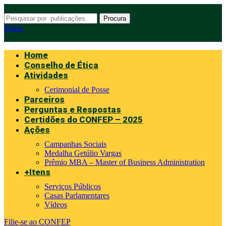
Procura
Menu
Home
Conselho de Ética
Atividades
Cerimonial de Posse
Parceiros
Perguntas e Respostas
Certidões do CONFEP – 2025
Ações
Campanhas Sociais
Medalha Getúlio Vargas
Prêmio MBA – Master of Business Administration
+Itens
Serviços Públicos
Casas Parlamentares
Vídeos
Filie-se ao CONFEP