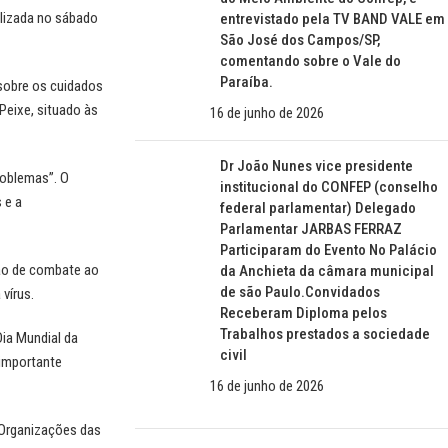
alizada no sábado
entrevistado pela TV BAND VALE em
São José dos Campos/SP,
comentando sobre o Vale do
Paraíba.
sobre os cuidados
Peixe, situado às
16 de junho de 2026
Dr João Nunes vice presidente
roblemas”. O
institucional do CONFEP (conselho
 e a
federal parlamentar) Delegado
Parlamentar JARBAS FERRAZ
Participaram do Evento No Palácio
rão de combate ao
da Anchieta da câmara municipal
de são Paulo.Convidados
 vírus.
Receberam Diploma pelos
Trabalhos prestados a sociedade
ia Mundial da
civil
 importante
16 de junho de 2026
 Organizações das