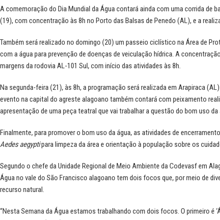
A comemoração do Dia Mundial da Água contará ainda com uma corrida de bar
(19), com concentração às 8h no Porto das Balsas de Penedo (AL), e a rea
Também será realizado no domingo (20) um passeio ciclístico na Área de Pr
com a água para prevenção de doenças de veiculação hídrica. A concentração 
margens da rodovia AL-101 Sul, com início das atividades às 8h.
Na segunda-feira (21), às 8h, a programação será realizada em Arapiraca (AL)
evento na capital do agreste alagoano também contará com peixamento reali
apresentação de uma peça teatral que vai trabalhar a questão do bom uso da
Finalmente, para promover o bom uso da água, as atividades de encerramen
Aedes aegypti
para limpeza da área e orientação à população sobre os cuida
Segundo o chefe da Unidade Regional de Meio Ambiente da Codevasf em Ala
Água no vale do São Francisco alagoano tem dois focos que, por meio de di
recurso natural.
“Nesta Semana da Água estamos trabalhando com dois focos. O primeiro é ‘Á