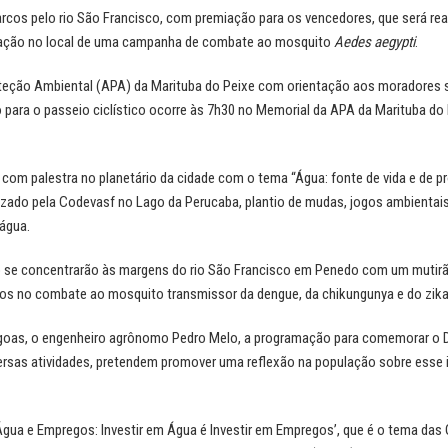
cos pelo rio São Francisco, com premiação para os vencedores, que será re
lização no local de uma campanha de combate ao mosquito
Aedes aegypti
.
oteção Ambiental (APA) da Marituba do Peixe com orientação aos moradores 
para o passeio ciclístico ocorre às 7h30 no Memorial da APA da Marituba do 
 com palestra no planetário da cidade com o tema “Água: fonte de vida e de p
zado pela Codevasf no Lago da Perucaba, plantio de mudas, jogos ambientais
 água.
to se concentrarão às margens do rio São Francisco em Penedo com um muti
dos no combate ao mosquito transmissor da dengue, da chikungunya e do zika
goas, o engenheiro agrônomo Pedro Melo, a programação para comemorar o D
versas atividades, pretendem promover uma reflexão na população sobre esse
gua e Empregos: Investir em Água é Investir em Empregos’, que é o tema das