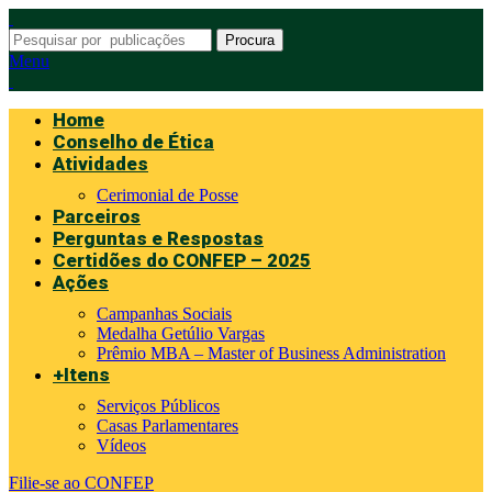
Procura
Menu
Home
Conselho de Ética
Atividades
Cerimonial de Posse
Parceiros
Perguntas e Respostas
Certidões do CONFEP – 2025
Ações
Campanhas Sociais
Medalha Getúlio Vargas
Prêmio MBA – Master of Business Administration
+Itens
Serviços Públicos
Casas Parlamentares
Vídeos
Filie-se ao CONFEP