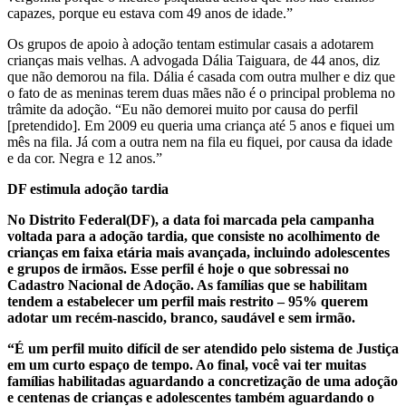
capazes, porque eu estava com 49 anos de idade.”
Os grupos de apoio à adoção tentam estimular casais a adotarem
crianças mais velhas. A advogada Dália Taiguara, de 44 anos, diz
que não demorou na fila. Dália é casada com outra mulher e diz que
o fato de as meninas terem duas mães não é o principal problema no
trâmite da adoção. “Eu não demorei muito por causa do perfil
[pretendido]. Em 2009 eu queria uma criança até 5 anos e fiquei um
mês na fila. Já com a outra nem na fila eu fiquei, por causa da idade
e da cor. Negra e 12 anos.”
DF estimula adoção tardia
No Distrito Federal(DF), a data foi marcada pela campanha
voltada para a adoção tardia, que consiste no acolhimento de
crianças em faixa etária mais avançada, incluindo adolescentes
e grupos de irmãos. Esse perfil é hoje o que sobressai no
Cadastro Nacional de Adoção. As famílias que se habilitam
tendem a estabelecer um perfil mais restrito – 95% querem
adotar um recém-nascido, branco, saudável e sem irmão.
“É um perfil muito difícil de ser atendido pelo sistema de Justiça
em um curto espaço de tempo. Ao final, você vai ter muitas
famílias habilitadas aguardando a concretização de uma adoção
e centenas de crianças e adolescentes também aguardando o