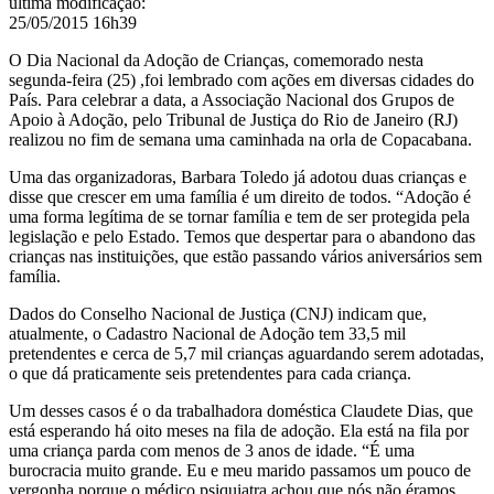
última modificação
:
25/05/2015 16h39
O Dia Nacional da Adoção de Crianças, comemorado nesta
segunda-feira (25) ,foi lembrado com ações em diversas cidades do
País. Para celebrar a data, a Associação Nacional dos Grupos de
Apoio à Adoção, pelo Tribunal de Justiça do Rio de Janeiro (RJ)
realizou no fim de semana uma caminhada na orla de Copacabana.
Uma das organizadoras, Barbara Toledo já adotou duas crianças e
disse que crescer em uma família é um direito de todos. “Adoção é
uma forma legítima de se tornar família e tem de ser protegida pela
legislação e pelo Estado. Temos que despertar para o abandono das
crianças nas instituições, que estão passando vários aniversários sem
família.
Dados do Conselho Nacional de Justiça (CNJ) indicam que,
atualmente, o Cadastro Nacional de Adoção tem 33,5 mil
pretendentes e cerca de 5,7 mil crianças aguardando serem adotadas,
o que dá praticamente seis pretendentes para cada criança.
Um desses casos é o da trabalhadora doméstica Claudete Dias, que
está esperando há oito meses na fila de adoção. Ela está na fila por
uma criança parda com menos de 3 anos de idade. “É uma
burocracia muito grande. Eu e meu marido passamos um pouco de
vergonha porque o médico psiquiatra achou que nós não éramos