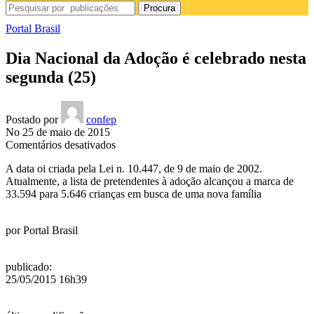
Procura
Portal Brasil
Dia Nacional da Adoção é celebrado nesta
segunda (25)
Postado por
confep
No 25 de maio de 2015
em
Comentários desativados
Dia
A data oi criada pela Lei n. 10.447, de 9 de maio de 2002.
Nacional
Atualmente, a lista de pretendentes à adoção alcançou a marca de
da
33.594 para 5.646 crianças em busca de uma nova família
Adoção
é
celebrado
por
Portal Brasil
nesta
segunda
(25)
publicado
:
25/05/2015 16h39