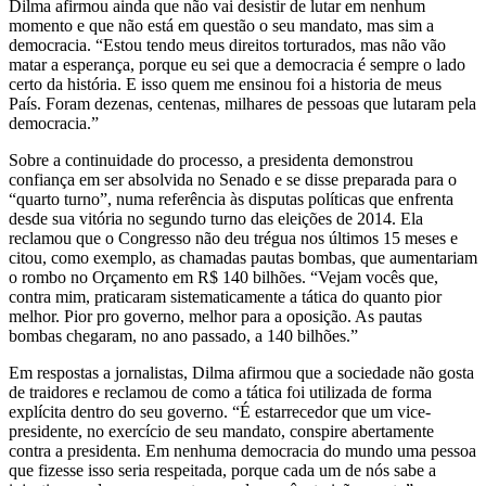
Dilma afirmou ainda que não vai desistir de lutar em nenhum
momento e que não está em questão o seu mandato, mas sim a
democracia. “Estou tendo meus direitos torturados, mas não vão
matar a esperança, porque eu sei que a democracia é sempre o lado
certo da história. E isso quem me ensinou foi a historia de meus
País. Foram dezenas, centenas, milhares de pessoas que lutaram pela
democracia.”
Sobre a continuidade do processo, a presidenta demonstrou
confiança em ser absolvida no Senado e se disse preparada para o
“quarto turno”, numa referência às disputas políticas que enfrenta
desde sua vitória no segundo turno das eleições de 2014. Ela
reclamou que o Congresso não deu trégua nos últimos 15 meses e
citou, como exemplo, as chamadas pautas bombas, que aumentariam
o rombo no Orçamento em R$ 140 bilhões. “Vejam vocês que,
contra mim, praticaram sistematicamente a tática do quanto pior
melhor. Pior pro governo, melhor para a oposição. As pautas
bombas chegaram, no ano passado, a 140 bilhões.”
Em respostas a jornalistas, Dilma afirmou que a sociedade não gosta
de traidores e reclamou de como a tática foi utilizada de forma
explícita dentro do seu governo. “É estarrecedor que um vice-
presidente, no exercício de seu mandato, conspire abertamente
contra a presidenta. Em nenhuma democracia do mundo uma pessoa
que fizesse isso seria respeitada, porque cada um de nós sabe a