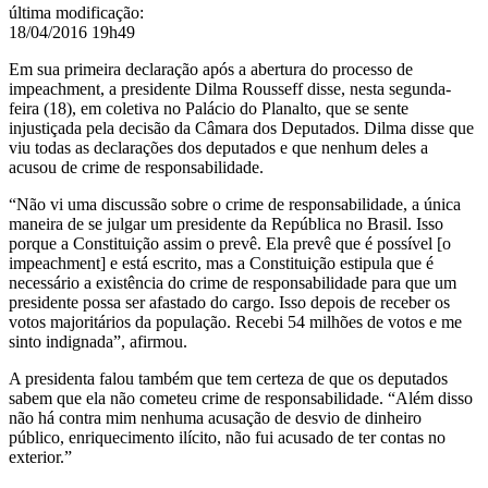
é
última modificação
:
o
18/04/2016 19h49
lado
certo’
Em sua primeira declaração após a abertura do processo de
impeachment, a presidente Dilma Rousseff disse, nesta segunda-
feira (18), em coletiva no Palácio do Planalto, que se sente
injustiçada pela decisão da Câmara dos Deputados. Dilma disse que
viu todas as declarações dos deputados e que nenhum deles a
acusou de crime de responsabilidade.
“Não vi uma discussão sobre o crime de responsabilidade, a única
maneira de se julgar um presidente da República no Brasil. Isso
porque a Constituição assim o prevê. Ela prevê que é possível [o
impeachment] e está escrito, mas a Constituição estipula que é
necessário a existência do crime de responsabilidade para que um
presidente possa ser afastado do cargo. Isso depois de receber os
votos majoritários da população. Recebi 54 milhões de votos e me
sinto indignada”, afirmou.
A presidenta falou também que tem certeza de que os deputados
sabem que ela não cometeu crime de responsabilidade. “Além disso
não há contra mim nenhuma acusação de desvio de dinheiro
público, enriquecimento ilícito, não fui acusado de ter contas no
exterior.”