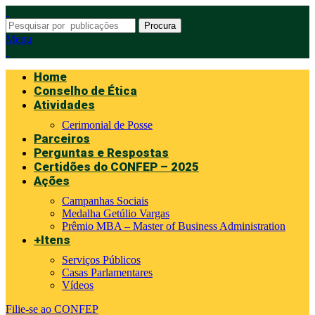
Procura
Menu
Home
Conselho de Ética
Atividades
Cerimonial de Posse
Parceiros
Perguntas e Respostas
Certidões do CONFEP – 2025
Ações
Campanhas Sociais
Medalha Getúlio Vargas
Prêmio MBA – Master of Business Administration
+Itens
Serviços Públicos
Casas Parlamentares
Vídeos
Filie-se ao CONFEP