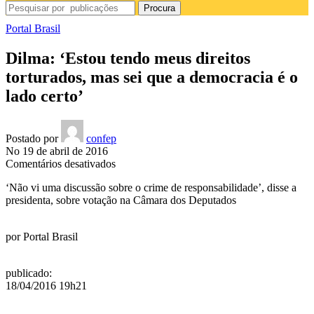
Procura
Portal Brasil
Dilma: ‘Estou tendo meus direitos
torturados, mas sei que a democracia é o
lado certo’
Postado por
confep
No 19 de abril de 2016
em
Comentários desativados
Dilma:
‘Não vi uma discussão sobre o crime de responsabilidade’, disse a
‘Estou
presidenta, sobre votação na Câmara dos Deputados
tendo
meus
direitos
por
Portal Brasil
torturados,
mas
sei
publicado
:
que
18/04/2016 19h21
a
democracia