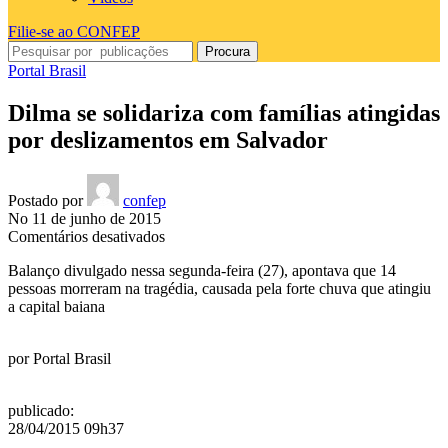
Filie-se ao CONFEP
Procura
Portal Brasil
Dilma se solidariza com famílias atingidas
por deslizamentos em Salvador
Postado por
confep
No 11 de junho de 2015
em
Comentários desativados
Dilma
Balanço divulgado nessa segunda-feira (27), apontava que 14
se
pessoas morreram na tragédia, causada pela forte chuva que atingiu
solidariza
a capital baiana
com
famílias
atingidas
por
Portal Brasil
por
deslizamentos
em
publicado
:
Salvador
28/04/2015 09h37