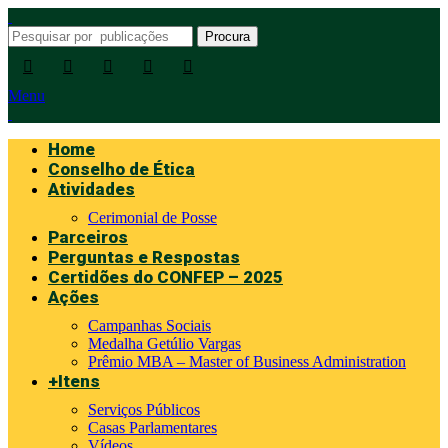
Procura
Menu
Home
Conselho de Ética
Atividades
Cerimonial de Posse
Parceiros
Perguntas e Respostas
Certidões do CONFEP – 2025
Ações
Campanhas Sociais
Medalha Getúlio Vargas
Prêmio MBA – Master of Business Administration
+Itens
Serviços Públicos
Casas Parlamentares
Vídeos