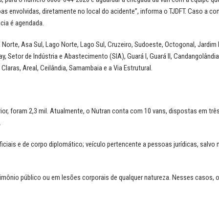
as envolvidas, diretamente no local do acidente”, informa o TJDFT. Caso a con
cia é agendada.
a Norte, Asa Sul, Lago Norte, Lago Sul, Cruzeiro, Sudoeste, Octogonal, Jardim
etor de Indústria e Abastecimento (SIA), Guará I, Guará II, Candangolândia
 Claras, Areal, Ceilândia, Samambaia e a Via Estrutural.
ior, foram 2,3 mil. Atualmente, o Nutran conta com 10 vans, dispostas em trê
.
iciais e de corpo diplomático; veículo pertencente a pessoas jurídicas, salv
mônio público ou em lesões corporais de qualquer natureza. Nesses casos, o