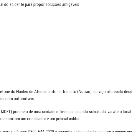
cal do acidente para propor soluções amigáveis
elefone do Núcleo de Atendimento de Trânsito (Nutran), serviço oferecido des
ntes com automóveis.
os (TJDFT) por meio de uma unidade móvel que, quando solicitada, vai até o loca
ansportam um conciliador e um policial militar.
ia, para o número 0800-644-2020 e aguardar a chegada da van com a equipe que