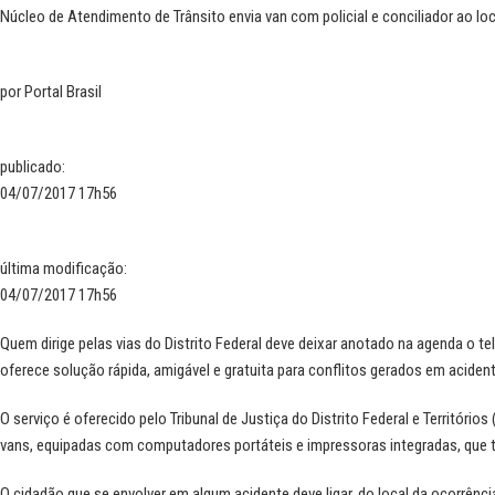
Núcleo de Atendimento de Trânsito envia van com policial e conciliador ao lo
por
Portal Brasil
publicado
:
04/07/2017 17h56
última modificação
:
04/07/2017 17h56
Quem dirige pelas vias do Distrito Federal deve deixar anotado na agenda o t
oferece solução rápida, amigável e gratuita para conflitos gerados em acide
O serviço é oferecido pelo Tribunal de Justiça do Distrito Federal e Territóri
vans, equipadas com computadores portáteis e impressoras integradas, que tr
O cidadão que se envolver em algum acidente deve ligar, do local da ocorrênc