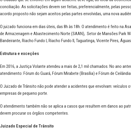
conciliação. As solicitações devem ser feitas, preferencialmente, pelas pesso
acordo proposto não sejam aceitos pelas partes envolvidas, uma nova audiên
O juizado funciona em dias úteis, das 8h às 18h. O atendimento é feito na As
de Armazenagem e Abastecimento Norte (SAAN), Setor de Mansões Park Way, S
Bandeirante, Riacho Fundo I, Riacho Fundo II, Taguatinga, Vicente Pires, Águas
Estrutura e exceções
Em 2016, a Justiça Volante atendeu a mais de 2,1 mil chamados. No ano anter
atendimento: Fórum do Guará, Fórum Mirabete (Brasília) e Fórum de Ceilândia
O Juizado de Trânsito não pode atender a acidentes que envolvam: veículos of
empresas de pequeno porte.
O atendimento também não se aplica a casos que resultem em danos ao patri
devem procurar os órgãos competentes.
Juizado Especial de Trânsito