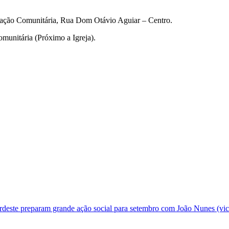
ciação Comunitária, Rua Dom Otávio Aguiar – Centro.
munitária (Próximo a Igreja).
deste preparam grande ação social para setembro com João Nunes (vic