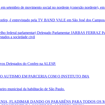
 em setembro de movimento social no nordeste (conexão nordeste), em 
nfep, é entrevistado pela TV BAND VALE em São José dos Campos/SP
selho federal parlamentar) Delegado Parlamentar JARBAS FERRAZ Par
tados a sociedade civil
 novos Delegados do Confep na ALESP.
O AUTISMO EM PARCERIA COM O INSTITUTO IMA
ro municipal da habilitação de São Paulo.
RNIA, FLADIMAR DANDO OS PARABÉNS PARA TODOS OS 