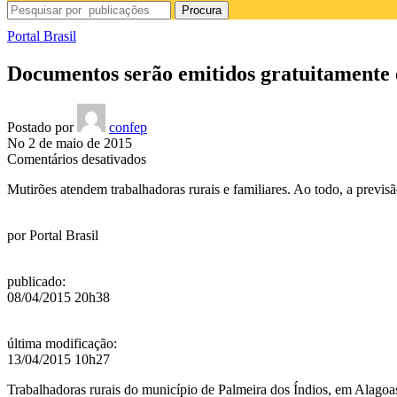
Procura
Portal Brasil
Documentos serão emitidos gratuitamente
Postado por
confep
No 2 de maio de 2015
em
Comentários desativados
Documentos
Mutirões atendem trabalhadoras rurais e familiares. Ao todo, a previ
serão
emitidos
gratuitamente
por
Portal Brasil
em
município
alagoano
publicado
:
08/04/2015 20h38
última modificação
:
13/04/2015 10h27
Trabalhadoras rurais do município de Palmeira dos Índios, em Alagoas,