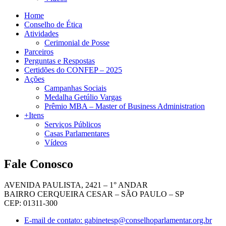
Home
Conselho de Ética
Atividades
Cerimonial de Posse
Parceiros
Perguntas e Respostas
Certidões do CONFEP – 2025
Ações
Campanhas Sociais
Medalha Getúlio Vargas
Prêmio MBA – Master of Business Administration
+Itens
Serviços Públicos
Casas Parlamentares
Vídeos
Fale Conosco
AVENIDA PAULISTA, 2421 – 1° ANDAR
BAIRRO CERQUEIRA CESAR – SÃO PAULO – SP
CEP: 01311-300
E-mail de contato: gabinetesp@conselhoparlamentar.org.br