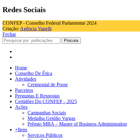
Redes Sociais
CONFEP - Conselho Federal Parlamentar 2024
Criação:
Agência Vanelli
Fechar
Procura
Home
Conselho De Ética
Atividades
Cerimonial de Posse
Parceiros
Perguntas E Respostas
Certidões Do CONFEP – 2025
Ações
Campanhas Sociais
Medalha Getúlio Vargas
Prêmio MBA – Master of Business Administration
+Itens
Serviços Públicos