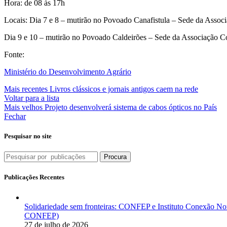
Hora: de 08 às 17h
Locais: Dia 7 e 8 – mutirão no Povoado Canafistula – Sede da Asso
Dia 9 e 10 – mutirão no Povoado Caldeirões – Sede da Associação Co
Fonte:
Ministério do Desenvolvimento Agrário
Mais recentes
Livros clássicos e jornais antigos caem na rede
Voltar para a lista
Mais velhos
Projeto desenvolverá sistema de cabos ópticos no País
Fechar
Pesquisar no site
Procura
Publicações Recentes
Solidariedade sem fronteiras: CONFEP e Instituto Conexão Nor
CONFEP)
27 de julho de 2026