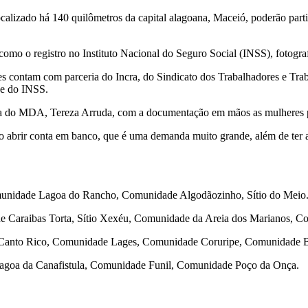
calizado há 140 quilômetros da capital alagoana, Maceió, poderão parti
 como o registro no Instituto Nacional do Seguro Social (INSS), fotogr
contam com parceria do Incra, do Sindicato dos Trabalhadores e Trabal
 e do INSS.
nia do MDA, Tereza Arruda, com a documentação em mãos as mulheres p
o abrir conta em banco, que é uma demanda muito grande, além de ter 
unidade Lagoa do Rancho, Comunidade Algodãozinho, Sítio do Meio
 Caraibas Torta, Sítio Xexéu, Comunidade da Areia dos Marianos, 
 Canto Rico, Comunidade Lages, Comunidade Coruripe, Comunidade 
agoa da Canafistula, Comunidade Funil, Comunidade Poço da Onça.