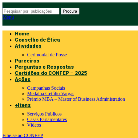
Procura
Menu
Home
Conselho de Ética
Atividades
Cerimonial de Posse
Parceiros
Perguntas e Respostas
Certidões do CONFEP – 2025
Ações
Campanhas Sociais
Medalha Getúlio Vargas
Prêmio MBA – Master of Business Administration
+Itens
Serviços Públicos
Casas Parlamentares
Vídeos
Filie-se ao CONFEP