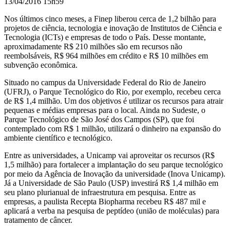
13/04/2016 15h59
Nos últimos cinco meses, a Finep liberou cerca de 1,2 bilhão para
projetos de ciência, tecnologia e inovação de Institutos de Ciência e
Tecnologia (
ICTs
) e empresas de todo o País. Desse montante,
aproximadamente R$ 210 milhões são em recursos não
reembolsáveis, R$ 964 milhões em crédito e R$ 10 milhões em
subvenção econômica.
Situado no campus da Universidade Federal do Rio de Janeiro
(UFRJ), o Parque Tecnológico do Rio, por exemplo, recebeu cerca
de R$ 1,4 milhão. Um dos objetivos é utilizar os recursos para atrair
pequenas e médias empresas para o local. Ainda no Sudeste, o
Parque Tecnológico de São José dos Campos (SP), que foi
contemplado com R$ 1 milhão, utilizará o dinheiro na expansão do
ambiente científico e tecnológico.
Entre as universidades, a Unicamp vai aproveitar os recursos (R$
1,5 milhão) para fortalecer a implantação do seu parque tecnológico
por meio da Agência de Inovação da universidade (Inova Unicamp).
Já a Universidade de São Paulo (USP) investirá R$ 1,4 milhão em
seu plano plurianual de infraestrutura em pesquisa. Entre as
empresas, a paulista Recepta Biopharma recebeu R$ 487 mil e
aplicará a verba na pesquisa de peptídeo (união de moléculas) para
tratamento de câncer.