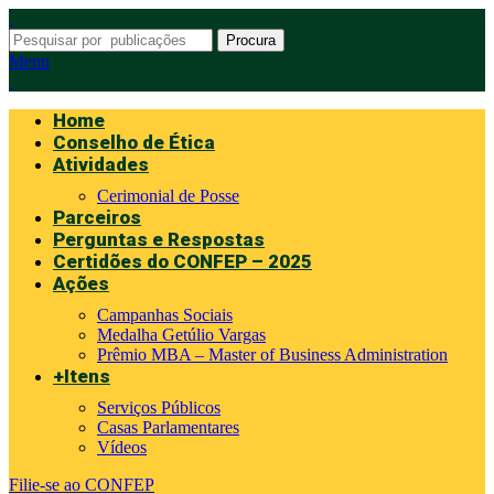
Procura
Menu
Home
Conselho de Ética
Atividades
Cerimonial de Posse
Parceiros
Perguntas e Respostas
Certidões do CONFEP – 2025
Ações
Campanhas Sociais
Medalha Getúlio Vargas
Prêmio MBA – Master of Business Administration
+Itens
Serviços Públicos
Casas Parlamentares
Vídeos
Filie-se ao CONFEP