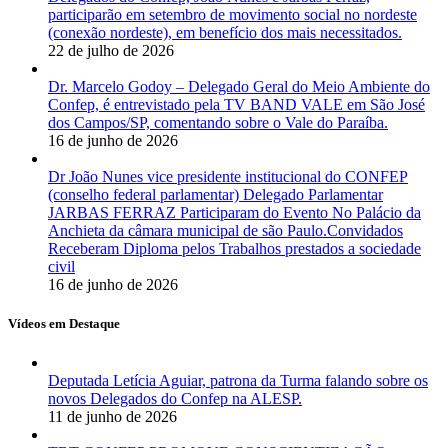
participarão em setembro de movimento social no nordeste
(conexão nordeste), em benefício dos mais necessitados.
22 de julho de 2026
Dr. Marcelo Godoy – Delegado Geral do Meio Ambiente do
Confep, é entrevistado pela TV BAND VALE em São José
dos Campos/SP, comentando sobre o Vale do Paraíba.
16 de junho de 2026
Dr João Nunes vice presidente institucional do CONFEP
(conselho federal parlamentar) Delegado Parlamentar
JARBAS FERRAZ Participaram do Evento No Palácio da
Anchieta da câmara municipal de são Paulo.Convidados
Receberam Diploma pelos Trabalhos prestados a sociedade
civil
16 de junho de 2026
Vídeos em Destaque
Deputada Letícia Aguiar, patrona da Turma falando sobre os
novos Delegados do Confep na ALESP.
11 de junho de 2026