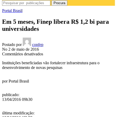
Procura
Portal Brasil
Em 5 meses, Finep libera R$ 1,2 bi para
universidades
Postado por
confep
No 2 de maio de 2016
em
Comentários desativados
Em
Instituições beneficiadas vão fortalecer infraestrutura para o
5
desenvolvimento de novas pesquisas
meses,
Finep
libera
por
Portal Brasil
R$
1,2
bi
publicado
:
para
13/04/2016 09h30
universidades
última modificação
: