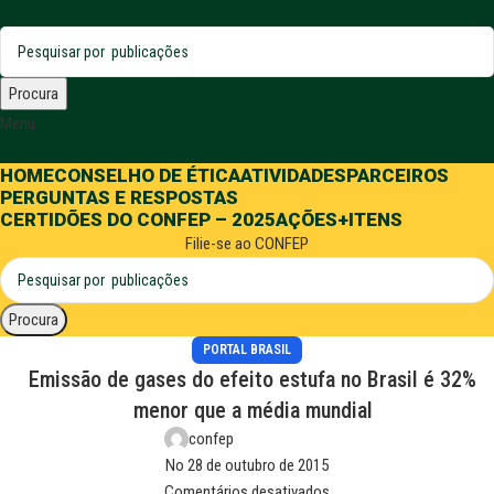
Procura
Menu
HOME
CONSELHO DE ÉTICA
ATIVIDADES
PARCEIROS
PERGUNTAS E RESPOSTAS
CERTIDÕES DO CONFEP – 2025
AÇÕES
+ITENS
Filie-se ao CONFEP
Procura
PORTAL BRASIL
Emissão de gases do efeito estufa no Brasil é 32%
menor que a média mundial
confep
No 28 de outubro de 2015
Comentários desativados