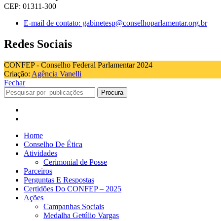
CEP: 01311-300
E-mail de contato: gabinetesp@conselhoparlamentar.org.br
Redes Sociais
CONFEP - Conselho Federal Parlamentar 2024
Criação:
Agência Vanelli
Fechar
Procura
Home
Conselho De Ética
Atividades
Cerimonial de Posse
Parceiros
Perguntas E Respostas
Certidões Do CONFEP – 2025
Ações
Campanhas Sociais
Medalha Getúlio Vargas