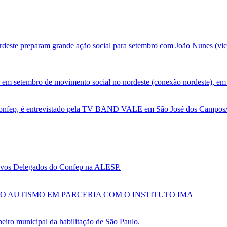
deste preparam grande ação social para setembro com João Nunes (vic
 em setembro de movimento social no nordeste (conexão nordeste), em 
nfep, é entrevistado pela TV BAND VALE em São José dos Campos/SP
 novos Delegados do Confep na ALESP.
O AUTISMO EM PARCERIA COM O INSTITUTO IMA
ro municipal da habilitação de São Paulo.