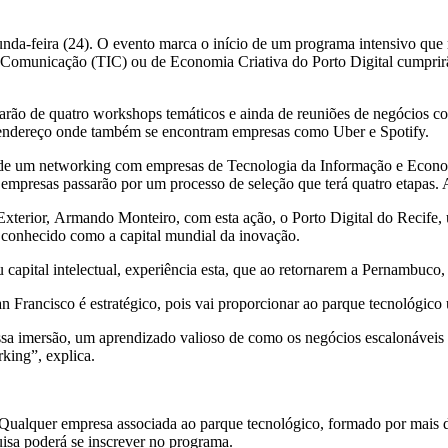
nda-feira (24).
O evento marca o início de um programa intensivo que
e Comunicação (TIC) ou de Economia Criativa do Porto Digital cumprir
iparão de quatro workshops temáticos e ainda de reuniões de negócios 
um endereço onde também se encontram empresas como Uber e Spotify.
e um networking com empresas de Tecnologia da Informação e Economi
presas passarão por um processo de seleção que terá quatro etapas. As 
Exterior,
Armando Monteiro, com esta ação, o Porto Digital do Recife, u
 conhecido como a capital mundial da inovação.
 capital intelectual, experiência esta, que ao retornarem a Pernambuco
 Francisco é estratégico, pois vai proporcionar ao parque tecnológico 
sa imersão, um aprendizado valioso de como os negócios escalonáveis 
king”, explica.
ia. Qualquer empresa associada ao parque tecnológico, formado por mais
quisa poderá se inscrever no programa.