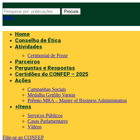
Procura
Menu
Home
Conselho de Ética
Atividades
Cerimonial de Posse
Parceiros
Perguntas e Respostas
Certidões do CONFEP – 2025
Ações
Campanhas Sociais
Medalha Getúlio Vargas
Prêmio MBA – Master of Business Administration
+Itens
Serviços Públicos
Casas Parlamentares
Vídeos
Filie-se ao CONFEP