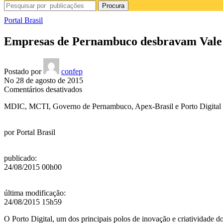
Procura
Portal Brasil
Empresas de Pernambuco desbravam Vale d
Postado por
confep
No 28 de agosto de 2015
em
Comentários desativados
Empresas
MDIC, MCTI, Governo de Pernambuco, Apex-Brasil e Porto Digital f
de
Pernambuco
desbravam
por
Portal Brasil
Vale
do
Silício
publicado
:
24/08/2015 00h00
última modificação
:
24/08/2015 15h59
O Porto Digital, um dos principais polos de inovação e criatividade 