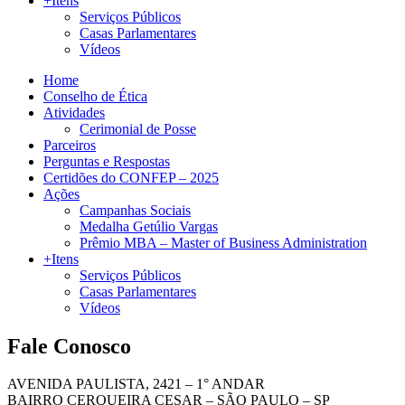
+Itens
Serviços Públicos
Casas Parlamentares
Vídeos
Home
Conselho de Ética
Atividades
Cerimonial de Posse
Parceiros
Perguntas e Respostas
Certidões do CONFEP – 2025
Ações
Campanhas Sociais
Medalha Getúlio Vargas
Prêmio MBA – Master of Business Administration
+Itens
Serviços Públicos
Casas Parlamentares
Vídeos
Fale Conosco
AVENIDA PAULISTA, 2421 – 1° ANDAR
BAIRRO CERQUEIRA CESAR – SÃO PAULO – SP