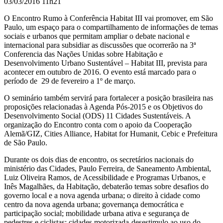
03/03/2016 11h21
O
Encontro Rumo à Conferência Habitat III vai promover, em São
Paulo, um espaço para o compartilhamento de
informações de temas
sociais e urbanos que permitam ampliar o debate nacional e
internacional para subsidiar as discussões que ocorrerão na 3ª
Conferencia das Nações Unidas sobre Habitação e
Desenvolvimento Urbano Sustentável – Habitat III, prevista para
acontecer em outubro de 2016. O evento está marcado para o
período de
29 de fevereiro a 1º de março.
O seminário também servirá para fortalecer a posição brasileira nas
proposições relacionadas à Agenda Pós-2015 e os Objetivos do
Desenvolvimento Social (ODS) 11 Cidades Sustentáveis. A
organização do Encontro conta com o apoio da Cooperação
Alemã/GIZ, Cities Alliance, Habitat for Humanit, Cebic e Prefeitura
de São Paulo.
Durante os dois dias de encontro, os secretários nacionais do
ministério das Cidades, Paulo Ferreira, de Saneamento Ambiental,
Luiz Oliveira Ramos, de Acessibilidade e Programas Urbanos, e
Inês Magalhães, da Habitação, debaterão temas sobre desafios do
governo local e a nova agenda urbana; o direito à cidade como
centro da nova agenda urbana; governança democrática e
participação social; mobilidade urbana ativa e segurança de
pedestres e ciclistas; cidades motorizada-desestimulo ao uso do