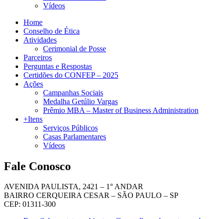
Vídeos
Home
Conselho de Ética
Atividades
Cerimonial de Posse
Parceiros
Perguntas e Respostas
Certidões do CONFEP – 2025
Ações
Campanhas Sociais
Medalha Getúlio Vargas
Prêmio MBA – Master of Business Administration
+Itens
Serviços Públicos
Casas Parlamentares
Vídeos
Fale Conosco
AVENIDA PAULISTA, 2421 – 1° ANDAR
BAIRRO CERQUEIRA CESAR – SÃO PAULO – SP
CEP: 01311-300