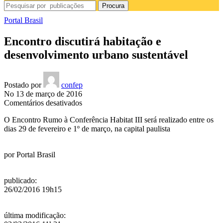
Procura
Portal Brasil
Encontro discutirá habitação e
desenvolvimento urbano sustentável
Postado por
confep
No 13 de março de 2016
em
Comentários desativados
Encontro
O Encontro Rumo à Conferência Habitat III será realizado entre os
discutirá
dias 29 de fevereiro e 1º de março, na capital paulista
habitação
e
desenvolvimento
por
Portal Brasil
urbano
sustentável
publicado
:
26/02/2016 19h15
última modificação
: