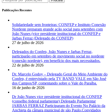
Procura
Publicações Recentes
Solidariedade sem fronteiras: CONFEP e Instituto Conexão
Nordeste preparam grande ação social para setembro com
João Nunes (vice presidente institucional do CONFEP e
Jarbas Ferraz (Delegado do CONFEP)
27 de julho de 2026
Delegados do Confep, João Nunes e Jarbas Ferraz,
participarão em setembro de movimento social no nordeste
(conexão nordeste), em benefício dos mais necessitados.
22 de julho de 2026
Dr. Marcelo Godoy – Delegado Geral do Meio Ambiente do
Confep, é entrevistado pela TV BAND VALE em São José
dos Campos/SP, comentando sobre o Vale do Paraíba.
16 de junho de 2026
Dr João Nunes vice presidente institucional do CONFEP
(conselho federal parlamentar) Delegado Parlamentar
JARBAS FERRAZ Participaram do Evento No Palácio da
Anchieta da câmara municipal de são Paulo.Convidados