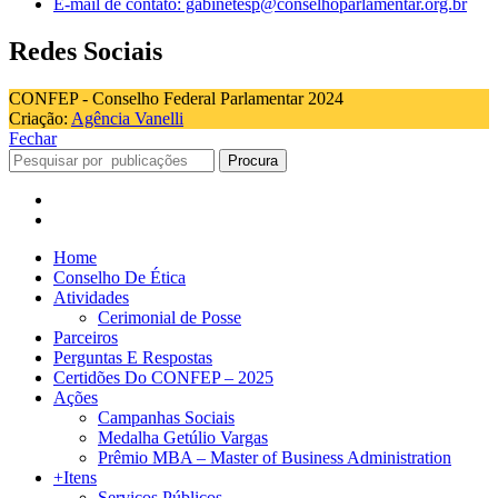
E-mail de contato: gabinetesp@conselhoparlamentar.org.br
Redes Sociais
CONFEP - Conselho Federal Parlamentar 2024
Criação:
Agência Vanelli
Fechar
Procura
Home
Conselho De Ética
Atividades
Cerimonial de Posse
Parceiros
Perguntas E Respostas
Certidões Do CONFEP – 2025
Ações
Campanhas Sociais
Medalha Getúlio Vargas
Prêmio MBA – Master of Business Administration
+Itens
Serviços Públicos