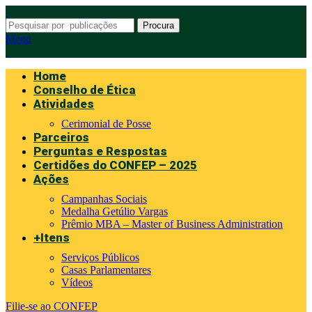
Procura
Menu
Home
Conselho de Ética
Atividades
Cerimonial de Posse
Parceiros
Perguntas e Respostas
Certidões do CONFEP – 2025
Ações
Campanhas Sociais
Medalha Getúlio Vargas
Prêmio MBA – Master of Business Administration
+Itens
Serviços Públicos
Casas Parlamentares
Vídeos
Filie-se ao CONFEP