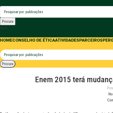
Procura
Menu
HOME
CONSELHO DE ÉTICA
ATIVIDADES
PARCEIROS
PER
Procura
Enem 2015 terá mudanças
Pos
No
Com