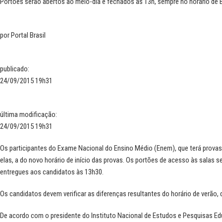
Portões serão abertos ao meio-dia e fechados às 13h, sempre no horário de Br
por
Portal Brasil
publicado
:
24/09/2015 19h31
última modificação
:
24/09/2015 19h31
Os participantes do Exame Nacional do Ensino Médio (Enem), que terá provas
elas, a do novo horário de início das provas. Os portões de acesso às salas s
entregues aos candidatos às 13h30.
Os candidatos devem verificar as diferenças resultantes do horário de verão, q
De acordo com o presidente do Instituto Nacional de Estudos e Pesquisas Ed