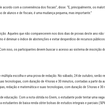
 acordo com a conveniência dos fiscais”, disse. “E, principalmente, os malo
 de alunos e de fiscais; é uma mudança pequena, mas importante.”
scrição. Aqueles que não comparecerem nos dois dias de provas deste ano não
io é diminuir o índice de abstenções e evitar desperdício de recursos públicos
. Com isso, os participantes devem buscar o acesso ao sistema de inscrição 
 múltipla escolha e uma prova de redação. No sábado, 24 de outubro, serão r
uas tecnologias, com duração de 4 horas e 30 minutos, contadas a partir da a
ogias, redação e matemática e suas tecnologias, com duração de 5 horas e 30 
 de educação. Com a nota obtida no Enem, o estudante pode tentar uma vag
a estudantes de baixa renda obter bolsas de estudos integrais e parciais (50