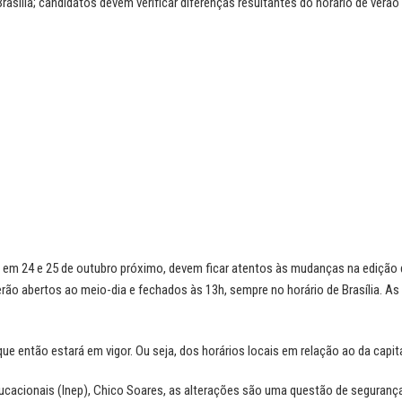
asília; candidatos devem verificar diferenças resultantes do horário de verão
 em 24 e 25 de outubro próximo, devem ficar atentos às mudanças na edição 
erão abertos ao meio-dia e fechados às 13h, sempre no horário de Brasília. As
ue então estará em vigor. Ou seja, dos horários locais em relação ao da capita
ucacionais (Inep), Chico Soares, as alterações são uma questão de segurança