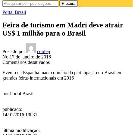
Procura
Portal Brasil
Feira de turismo em Madri deve atrair
US$ 1 milhão para o Brasil
Postado por
confep
No 17 de janeiro de 2016
em
Comentários desativados
Feira
Evento na Espanha marca o início da participação do Brasil em
de
grandes feiras internacionais em 2016
turismo
em
Madri
por
Portal Brasil
deve
atrair
US$
publicado
:
1
14/01/2016 19h31
milhão
para
o
última modificação
:
Brasil