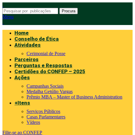
Procura
Menu
Home
Conselho de Ética
Atividades
Cerimonial de Posse
Parceiros
Perguntas e Respostas
Certidões do CONFEP – 2025
Ações
Campanhas Sociais
Medalha Getúlio Vargas
Prêmio MBA – Master of Business Administration
+Itens
Serviços Públicos
Casas Parlamentares
Vídeos
Filie-se ao CONFEP