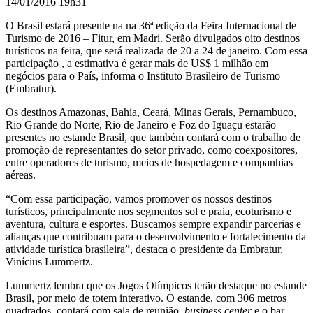
14/01/2016 19h31
O Brasil estará presente na
na
36ª edição da Feira Internacional de
Turismo de 2016 – Fitur, em Madri. Serão divulgados
oito destinos
turísticos na feira, que será realizada de 20 a 24 de janeiro. Com essa
participação
,
a estimativa é gerar mais de US$ 1 milhão em
negócios para o País, informa o
Instituto Brasileiro de Turismo
(Embratur).
Os destinos Amazonas, Bahia, Ceará, Minas Gerais, Pernambuco,
Rio Grande do Norte, Rio de Janeiro e Foz do Iguaçu estarão
presentes no estande Brasil, que também contará com o trabalho de
promoção de representantes do setor privado, como coexpositores,
entre operadores de turismo, meios de hospedagem e companhias
aéreas.
“Com essa participação, vamos promover os nossos destinos
turísticos, principalmente nos segmentos sol e praia, ecoturismo e
aventura, cultura e esportes. Buscamos sempre expandir parcerias e
alianças que contribuam para o desenvolvimento e fortalecimento da
atividade turística brasileira”, destaca o presidente da Embratur,
Vinícius Lummertz.
Lummertz lembra que os Jogos Olímpicos terão destaque no estande
Brasil, por meio de totem interativo. O estande, com 306 metros
quadrados, contará com sala de reunião,
business center
e o bar