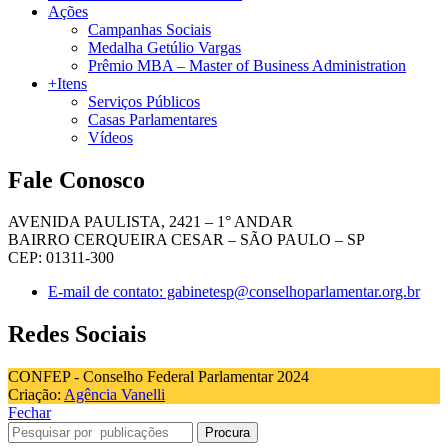
Ações
Campanhas Sociais
Medalha Getúlio Vargas
Prêmio MBA – Master of Business Administration
+Itens
Serviços Públicos
Casas Parlamentares
Vídeos
Fale Conosco
AVENIDA PAULISTA, 2421 – 1° ANDAR
BAIRRO CERQUEIRA CESAR – SÃO PAULO – SP
CEP: 01311-300
E-mail de contato: gabinetesp@conselhoparlamentar.org.br
Redes Sociais
CONFEP - Conselho Federal Parlamentar 2024
Criação:
Agência Vanelli
Fechar
Procura