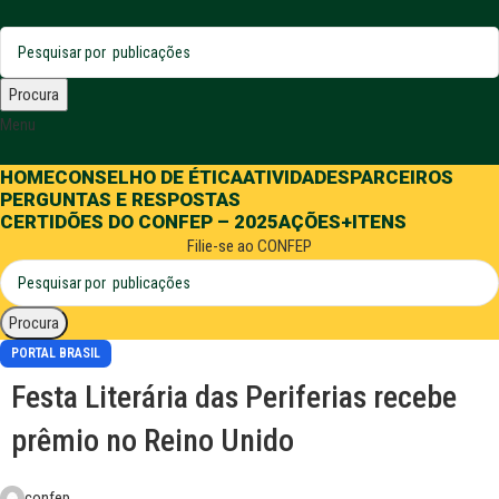
Procura
Menu
HOME
CONSELHO DE ÉTICA
ATIVIDADES
PARCEIROS
PERGUNTAS E RESPOSTAS
CERTIDÕES DO CONFEP – 2025
AÇÕES
+ITENS
Filie-se ao CONFEP
Procura
PORTAL BRASIL
Festa Literária das Periferias recebe
prêmio no Reino Unido
confep