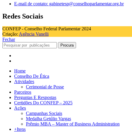
E-mail de contato: gabinetesp@conselhoparlamentar.org.br
Redes Sociais
CONFEP - Conselho Federal Parlamentar 2024
Criação:
Agência Vanelli
Fechar
Procura
Home
Conselho De Ética
Atividades
Cerimonial de Posse
Parceiros
Perguntas E Respostas
Certidões Do CONFEP – 2025
Ações
Campanhas Sociais
Medalha Getúlio Vargas
Prêmio MBA – Master of Business Administration
+Itens