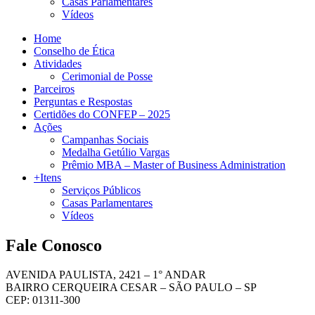
Casas Parlamentares
Vídeos
Home
Conselho de Ética
Atividades
Cerimonial de Posse
Parceiros
Perguntas e Respostas
Certidões do CONFEP – 2025
Ações
Campanhas Sociais
Medalha Getúlio Vargas
Prêmio MBA – Master of Business Administration
+Itens
Serviços Públicos
Casas Parlamentares
Vídeos
Fale Conosco
AVENIDA PAULISTA, 2421 – 1° ANDAR
BAIRRO CERQUEIRA CESAR – SÃO PAULO – SP
CEP: 01311-300