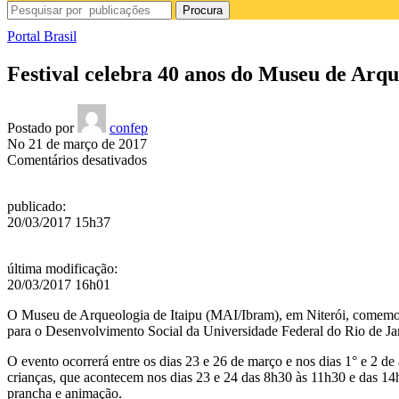
Procura
Portal Brasil
Festival celebra 40 anos do Museu de Arqu
Postado por
confep
No 21 de março de 2017
em
Comentários desativados
Festival
celebra
publicado
:
40
20/03/2017 15h37
anos
do
Museu
última modificação
:
de
20/03/2017 16h01
Arqueologia
de
O Museu de Arqueologia de Itaipu (MAI/Ibram), em Niterói, comemo
Itaipu
para o Desenvolvimento Social da Universidade Federal do Rio de Ja
O evento ocorrerá entre os dias 23 e 26 de março e nos dias 1° e 2 de 
crianças, que acontecem nos dias 23 e 24 das 8h30 às 11h30 e das 14h à
prancha e animação.