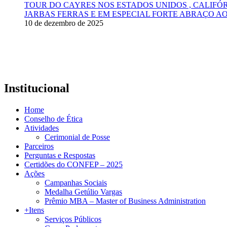
TOUR DO CAYRES NOS ESTADOS UNIDOS , CALIFÓ
JARBAS FERRAS E EM ESPECIAL FORTE ABRAÇO AO
10 de dezembro de 2025
Institucional
Home
Conselho de Ética
Atividades
Cerimonial de Posse
Parceiros
Perguntas e Respostas
Certidões do CONFEP – 2025
Ações
Campanhas Sociais
Medalha Getúlio Vargas
Prêmio MBA – Master of Business Administration
+Itens
Serviços Públicos