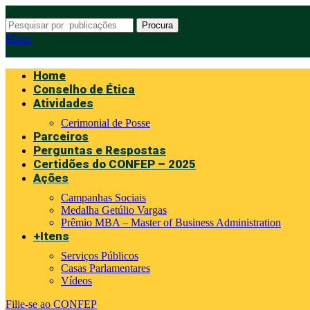
Procura
Menu
Home
Conselho de Ética
Atividades
Cerimonial de Posse
Parceiros
Perguntas e Respostas
Certidões do CONFEP – 2025
Ações
Campanhas Sociais
Medalha Getúlio Vargas
Prêmio MBA – Master of Business Administration
+Itens
Serviços Públicos
Casas Parlamentares
Vídeos
Filie-se ao CONFEP