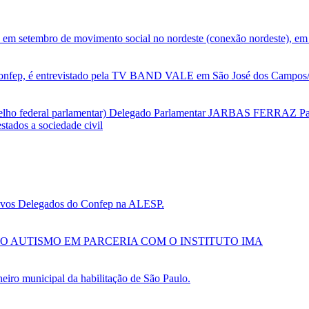
 em setembro de movimento social no nordeste (conexão nordeste), em 
nfep, é entrevistado pela TV BAND VALE em São José dos Campos/SP
selho federal parlamentar) Delegado Parlamentar JARBAS FERRAZ Par
tados a sociedade civil
 novos Delegados do Confep na ALESP.
O AUTISMO EM PARCERIA COM O INSTITUTO IMA
ro municipal da habilitação de São Paulo.