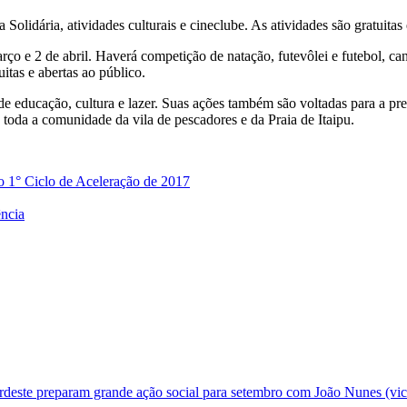
Solidária, atividades culturais e cineclube. As atividades são gratuitas
rço e 2 de abril. Haverá competição de natação, futevôlei e futebol, 
uitas e abertas ao público.
 educação, cultura e lazer. Suas ações também são voltadas para a pre
toda a comunidade da vila de pescadores e da Praia de Itaipu.
 o 1° Ciclo de Aceleração de 2017
ência
deste preparam grande ação social para setembro com João Nunes (vic