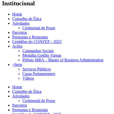
Institucional
Home
Conselho de Ética
Atividades
Cerimonial de Posse
Parceiros
Perguntas e Respostas
Certidões do CONFEP – 2025
Ações
Campanhas Sociais
Medalha Getúlio Vargas
Prêmio MBA – Master of Business Administration
+Itens
Serviços Públicos
Casas Parlamentares
Vídeos
Home
Conselho de Ética
Atividades
Cerimonial de Posse
Parceiros
Perguntas e Respostas