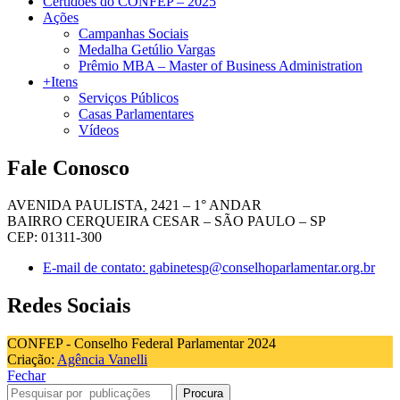
Certidões do CONFEP – 2025
Ações
Campanhas Sociais
Medalha Getúlio Vargas
Prêmio MBA – Master of Business Administration
+Itens
Serviços Públicos
Casas Parlamentares
Vídeos
Fale Conosco
AVENIDA PAULISTA, 2421 – 1° ANDAR
BAIRRO CERQUEIRA CESAR – SÃO PAULO – SP
CEP: 01311-300
E-mail de contato: gabinetesp@conselhoparlamentar.org.br
Redes Sociais
CONFEP - Conselho Federal Parlamentar 2024
Criação:
Agência Vanelli
Fechar
Procura