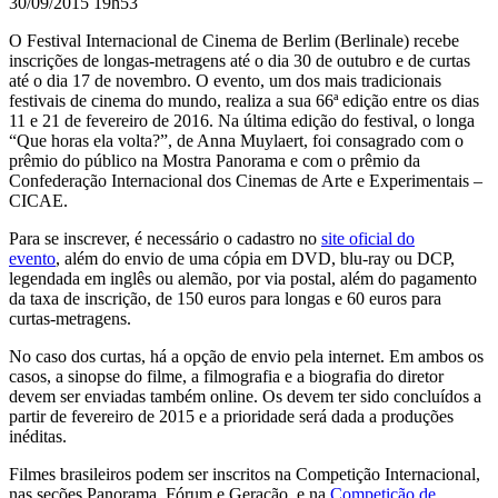
30/09/2015 19h53
O Festival Internacional de Cinema de Berlim (Berlinale) recebe
inscrições de longas-metragens até o dia 30 de outubro e de curtas
até o dia 17 de novembro. O evento, um dos mais tradicionais
festivais de cinema do mundo, realiza a sua 66ª edição entre os dias
11 e 21 de fevereiro de 2016. Na última edição do festival, o longa
“Que horas ela volta?”, de Anna Muylaert, foi consagrado com o
prêmio do público na Mostra Panorama e com o prêmio da
Confederação Internacional dos Cinemas de Arte e Experimentais –
CICAE.
Para se inscrever, é necessário o cadastro no
site oficial do
evento
, além do envio de uma cópia em DVD, blu-ray ou DCP,
legendada em inglês ou alemão, por via postal, além do pagamento
da taxa de inscrição, de 150 euros para longas e 60 euros para
curtas-metragens.
No caso dos curtas, há a opção de envio pela internet. Em ambos os
casos, a sinopse do filme, a filmografia e a biografia do diretor
devem ser enviadas também online. Os devem ter sido concluídos a
partir de fevereiro de 2015 e a prioridade será dada a produções
inéditas.
Filmes brasileiros podem ser inscritos na Competição Internacional,
nas seções Panorama, Fórum e Geração, e na
Competição de