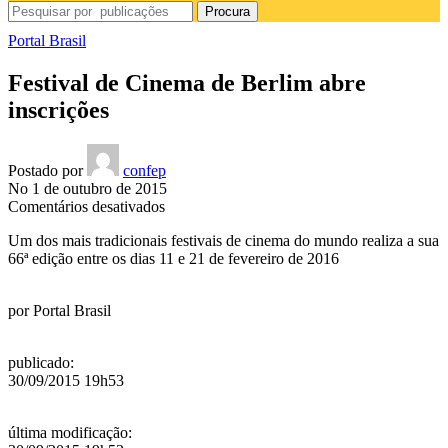
Procura
Portal Brasil
Festival de Cinema de Berlim abre
inscrições
Postado por
confep
No 1 de outubro de 2015
em
Comentários desativados
Festival
Um dos mais tradicionais festivais de cinema do mundo realiza a sua
de
66ª edição entre os dias 11 e 21 de fevereiro de 2016
Cinema
de
Berlim
por
Portal Brasil
abre
inscrições
publicado
:
30/09/2015 19h53
última modificação
: