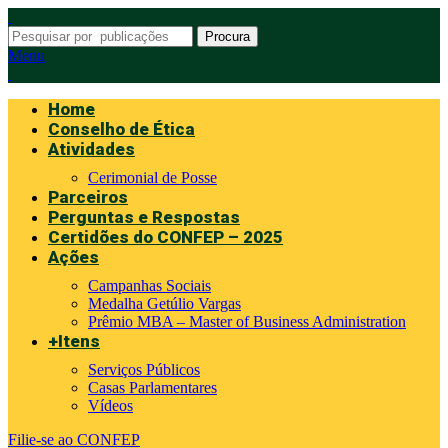
Procura
Menu
Home
Conselho de Ética
Atividades
Cerimonial de Posse
Parceiros
Perguntas e Respostas
Certidões do CONFEP – 2025
Ações
Campanhas Sociais
Medalha Getúlio Vargas
Prêmio MBA – Master of Business Administration
+Itens
Serviços Públicos
Casas Parlamentares
Vídeos
Filie-se ao CONFEP