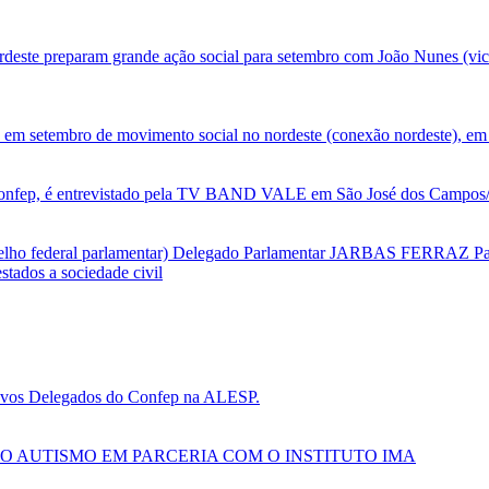
deste preparam grande ação social para setembro com João Nunes (vic
 em setembro de movimento social no nordeste (conexão nordeste), em 
nfep, é entrevistado pela TV BAND VALE em São José dos Campos/SP
selho federal parlamentar) Delegado Parlamentar JARBAS FERRAZ Par
tados a sociedade civil
 novos Delegados do Confep na ALESP.
O AUTISMO EM PARCERIA COM O INSTITUTO IMA