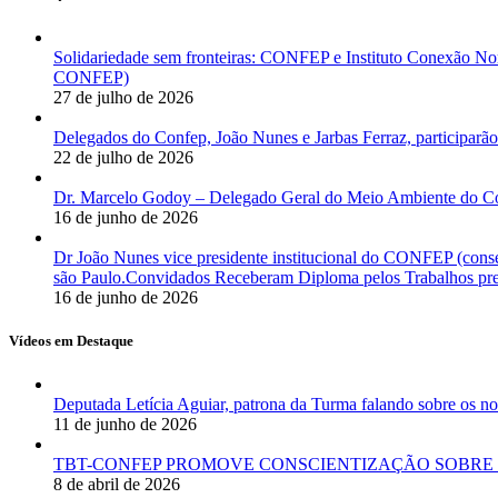
Solidariedade sem fronteiras: CONFEP e Instituto Conexão Nor
CONFEP)
27 de julho de 2026
Delegados do Confep, João Nunes e Jarbas Ferraz, participarão
22 de julho de 2026
Dr. Marcelo Godoy – Delegado Geral do Meio Ambiente do Co
16 de junho de 2026
Dr João Nunes vice presidente institucional do CONFEP (con
são Paulo.Convidados Receberam Diploma pelos Trabalhos pres
16 de junho de 2026
Vídeos em Destaque
Deputada Letícia Aguiar, patrona da Turma falando sobre os
11 de junho de 2026
TBT-CONFEP PROMOVE CONSCIENTIZAÇÃO SOBRE 
8 de abril de 2026