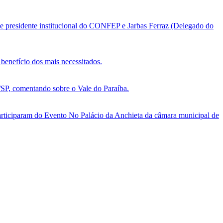
e presidente institucional do CONFEP e Jarbas Ferraz (Delegado do
benefício dos mais necessitados.
, comentando sobre o Vale do Paraíba.
ticiparam do Evento No Palácio da Anchieta da câmara municipal de