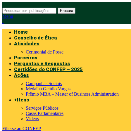
Procura
Menu
Home
Conselho de Ética
Atividades
Cerimonial de Posse
Parceiros
Perguntas e Respostas
Certidões do CONFEP – 2025
Ações
Campanhas Sociais
Medalha Getúlio Vargas
Prêmio MBA – Master of Business Administration
+Itens
Serviços Públicos
Casas Parlamentares
Vídeos
Filie-se ao CONFEP