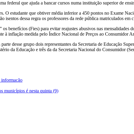
ma federal que ajuda a bancar cursos numa instituição superior de ensi
ies. O estudante que obtiver média inferior a 450 pontos no Exame Na
 isentos dessa regra os professores da rede pública matriculados em cu
os benefícios (Fies) para evitar reajustes abusivos nas mensalidades d
valente à inflação medida pelo Índice Nacional de Preços ao Consumidor
m parte desse grupo dois representantes da Secretaria de Educação Sup
ério da Educação e três da da Secretaria Nacional do Consumidor (Sen
a informação
os municípios é nesta quinta (9)