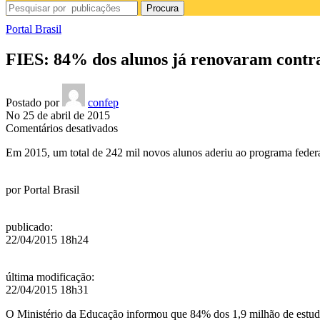
Procura
Portal Brasil
FIES: 84% dos alunos já renovaram contr
Postado por
confep
No 25 de abril de 2015
em
Comentários desativados
FIES:
Em 2015, um total de 242 mil novos alunos aderiu ao programa federal
84%
dos
alunos
por
Portal Brasil
já
renovaram
contratos
publicado
:
22/04/2015 18h24
última modificação
:
22/04/2015 18h31
O Ministério da Educação informou que 84% dos 1,9 milhão de estud