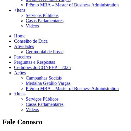
Prêmio MBA – Master of Business Administration
+Itens
Serviços Públicos
Casas Parlamentares
Vídeos
Home
Conselho de Ética
Atividades
Cerimonial de Posse
Parceiros
Perguntas e Respostas
Certidões do CONFEP – 2025
Ações
Campanhas Sociais
Medalha Getúlio Vargas
Prêmio MBA – Master of Business Administration
+Itens
Serviços Públicos
Casas Parlamentares
Vídeos
Fale Conosco