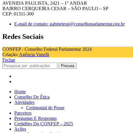
AVENIDA PAULISTA, 2421 – 1° ANDAR
BAIRRO CERQUEIRA CESAR – SÃO PAULO – SP
CEP: 01311-300
E-mail de contato: gabinetesp@conselhoparlamentar.org.br
Redes Sociais
CONFEP - Conselho Federal Parlamentar 2024
Criação:
Agência Vanelli
Fechar
Procura
Home
Conselho De Ética
Atividades
Cerimonial de Posse
Parceiros
Perguntas E Respostas
Certidões Do CONFEP – 2025
Ações