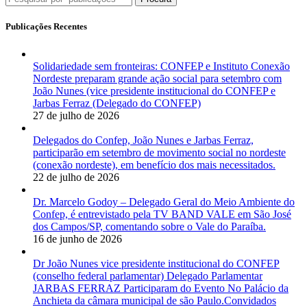
Publicações Recentes
Solidariedade sem fronteiras: CONFEP e Instituto Conexão
Nordeste preparam grande ação social para setembro com
João Nunes (vice presidente institucional do CONFEP e
Jarbas Ferraz (Delegado do CONFEP)
27 de julho de 2026
Delegados do Confep, João Nunes e Jarbas Ferraz,
participarão em setembro de movimento social no nordeste
(conexão nordeste), em benefício dos mais necessitados.
22 de julho de 2026
Dr. Marcelo Godoy – Delegado Geral do Meio Ambiente do
Confep, é entrevistado pela TV BAND VALE em São José
dos Campos/SP, comentando sobre o Vale do Paraíba.
16 de junho de 2026
Dr João Nunes vice presidente institucional do CONFEP
(conselho federal parlamentar) Delegado Parlamentar
JARBAS FERRAZ Participaram do Evento No Palácio da
Anchieta da câmara municipal de são Paulo.Convidados