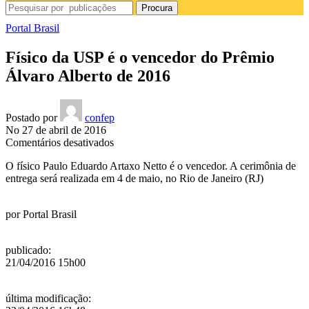
Procura
Portal Brasil
Físico da USP é o vencedor do Prêmio
Álvaro Alberto de 2016
Postado por
confep
No 27 de abril de 2016
em
Comentários desativados
Físico
O físico Paulo Eduardo Artaxo Netto é o vencedor. A cerimônia de
da
entrega será realizada em 4 de maio, no Rio de Janeiro (RJ)
USP
é
o
por
Portal Brasil
vencedor
do
Prêmio
publicado
:
Álvaro
21/04/2016 15h00
Alberto
de
2016
última modificação
: