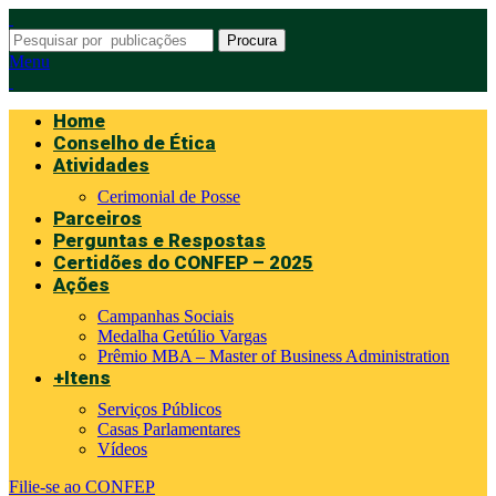
Procura
Menu
Home
Conselho de Ética
Atividades
Cerimonial de Posse
Parceiros
Perguntas e Respostas
Certidões do CONFEP – 2025
Ações
Campanhas Sociais
Medalha Getúlio Vargas
Prêmio MBA – Master of Business Administration
+Itens
Serviços Públicos
Casas Parlamentares
Vídeos
Filie-se ao CONFEP