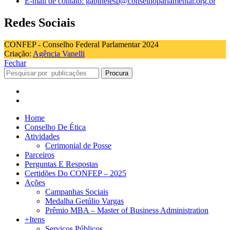
E-mail de contato: gabinetesp@conselhoparlamentar.org.br
Redes Sociais
CONFEP - Conselho Federal Parlamentar 2024
Criação:
Agência Vanelli
Fechar
Procura
Home
Conselho De Ética
Atividades
Cerimonial de Posse
Parceiros
Perguntas E Respostas
Certidões Do CONFEP – 2025
Ações
Campanhas Sociais
Medalha Getúlio Vargas
Prêmio MBA – Master of Business Administration
+Itens
Serviços Públicos