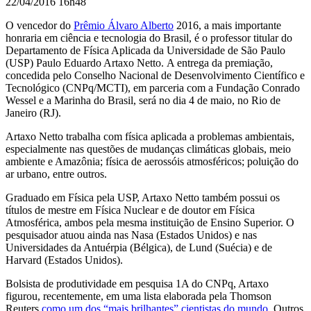
22/04/2016 16h48
O vencedor do
Prêmio Álvaro Alberto
2016, a mais importante
honraria em ciência e tecnologia do Brasil,
é o professor titular do
Departamento de Física Aplicada da Universidade de São Paulo
(USP) Paulo Eduardo Artaxo Netto.
A entrega da premiação,
concedida pelo
Conselho Nacional de Desenvolvimento Científico e
Tecnológico (CNPq/MCTI)
, em parceria com a Fundação Conrado
Wessel e a Marinha do Brasil, será no dia 4 de maio, no Rio de
Janeiro (RJ).
Artaxo Netto
trabalha com física aplicada a problemas ambientais,
especialmente nas questões de mudanças climáticas globais, meio
ambiente e Amazônia; física de aerossóis atmosféricos; poluição do
ar urbano, entre outros.
Graduado em Física pela USP, Artaxo Netto também possui os
títulos de mestre em Física Nuclear e de doutor em Física
Atmosférica, ambos pela mesma instituição de Ensino Superior. O
pesquisador atuou ainda nas Nasa (Estados Unidos) e nas
Universidades da Antuérpia (Bélgica), de Lund (Suécia) e de
Harvard (Estados Unidos).
Bolsista de produtividade em pesquisa 1A do CNPq, Artaxo
figurou, recentemente, em uma lista elaborada pela Thomson
Reuters
como um dos “mais brilhantes” cientistas do mundo
. Outros