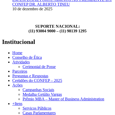
CONFEP DR. ALBERTO TINEU
10 de dezembro de 2025
SUPORTE NACIONAL:
(11) 93004 9000 – (11) 98139 1295
Institucional
Home
Conselho de Ética
Atividades
Cerimonial de Posse
Parceiros
Perguntas e Respostas
Certidões do CONFEP – 2025
Ações
Campanhas Sociais
Medalha Getúlio Vargas
Prêmio MBA – Master of Business Administration
+Itens
Serviços Públicos
Casas Parlamentares