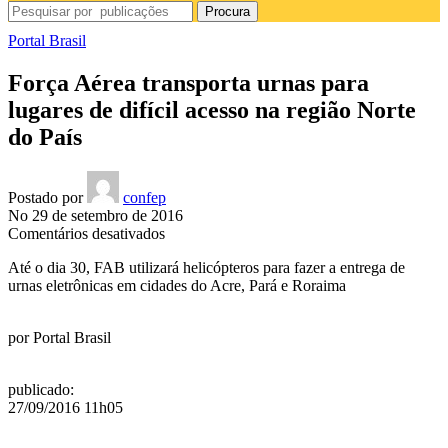
Procura
Portal Brasil
Força Aérea transporta urnas para
lugares de difícil acesso na região Norte
do País
Postado por
confep
No 29 de setembro de 2016
em
Comentários desativados
Força
Até o dia 30, FAB utilizará helicópteros para fazer a entrega de
Aérea
urnas eletrônicas em cidades do Acre, Pará e Roraima
transporta
urnas
para
por
Portal Brasil
lugares
de
difícil
publicado
:
acesso
27/09/2016 11h05
na
região