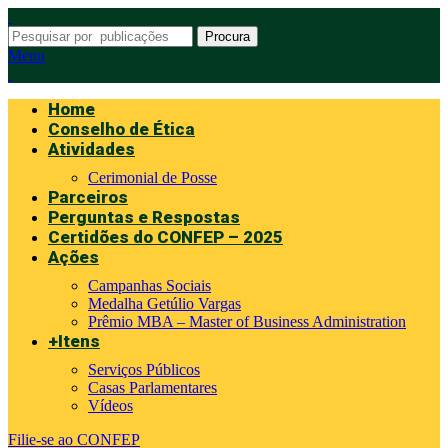
Procura
Menu
Home
Conselho de Ética
Atividades
Cerimonial de Posse
Parceiros
Perguntas e Respostas
Certidões do CONFEP – 2025
Ações
Campanhas Sociais
Medalha Getúlio Vargas
Prêmio MBA – Master of Business Administration
+Itens
Serviços Públicos
Casas Parlamentares
Vídeos
Filie-se ao CONFEP