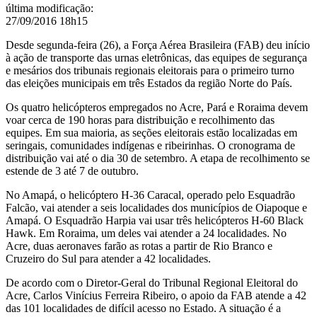
Norte
última modificação
:
do
27/09/2016 18h15
País
Desde segunda-feira (26), a Força Aérea Brasileira (FAB) deu início
à ação de transporte das urnas eletrônicas, das equipes de segurança
e mesários dos tribunais regionais eleitorais para o primeiro turno
das eleições municipais em três Estados da região Norte do País.
Os quatro helicópteros empregados no Acre, Pará e Roraima devem
voar cerca de 190 horas para distribuição e recolhimento das
equipes. Em sua maioria, as seções eleitorais estão localizadas em
seringais, comunidades indígenas e ribeirinhas. O cronograma de
distribuição vai até o dia 30 de setembro. A etapa de recolhimento se
estende de 3 até 7 de outubro.
No Amapá, o helicóptero H-36 Caracal, operado pelo Esquadrão
Falcão, vai atender a seis localidades dos municípios de Oiapoque e
Amapá. O Esquadrão Harpia vai usar três helicópteros H-60 Black
Hawk. Em Roraima, um deles vai atender a 24 localidades. No
Acre, duas aeronaves farão as rotas a partir de Rio Branco e
Cruzeiro do Sul para atender a 42 localidades.
De acordo com o Diretor-Geral do Tribunal Regional Eleitoral do
Acre, Carlos Vinícius Ferreira Ribeiro, o apoio da FAB atende a 42
das 101 localidades de difícil acesso no Estado. A situação é a