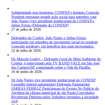
Solidariedade sem fronteiras: CONFEP e Instituto Conexão
Nordeste preparam grande ação social para setembro com
João Nunes (vice presidente institucional do CONFEP e
Jarbas Ferraz (Delegado do CONFEP)
27 de julho de 2026
Delegados do Confep, João Nunes e Jarbas Ferraz,
participarão em setembro de movimento social no nordeste
(conexão nordeste), em benefício dos mais necessitados.
22 de julho de 2026
Dr. Marcelo Godoy – Delegado Geral do Meio Ambiente do
Confep, é entrevistado pela TV BAND VALE em São José
dos Campos/SP, comentando sobre o Vale do Paraíba.
16 de junho de 2026
Dr João Nunes vice presidente institucional do CONFEP
(conselho federal parlamentar) Delegado Parlamentar
JARBAS FERRAZ Participaram do Evento No Palácio da
Anchieta da câmara municipal de são Paulo.Convidados
Receberam Diploma pelos Trabalhos prestados a sociedade
civil