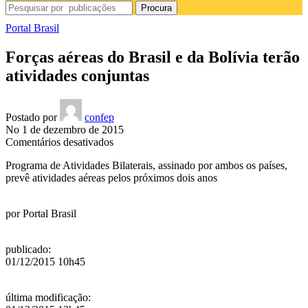
Procura
Portal Brasil
Forças aéreas do Brasil e da Bolívia terão
atividades conjuntas
Postado por
confep
No 1 de dezembro de 2015
em
Comentários desativados
Forças
Programa de Atividades Bilaterais, assinado por ambos os países,
aéreas
prevê atividades aéreas pelos próximos dois anos
do
Brasil
e
por
Portal Brasil
da
Bolívia
terão
publicado
:
atividades
01/12/2015 10h45
conjuntas
última modificação
: