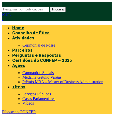
Procura
Menu
Home
Conselho de Ética
Atividades
Cerimonial de Posse
Parceiros
Perguntas e Respostas
Certidões do CONFEP – 2025
Ações
Campanhas Sociais
Medalha Getúlio Vargas
Prêmio MBA – Master of Business Administration
+Itens
Serviços Públicos
Casas Parlamentares
Vídeos
Filie-se ao CONFEP