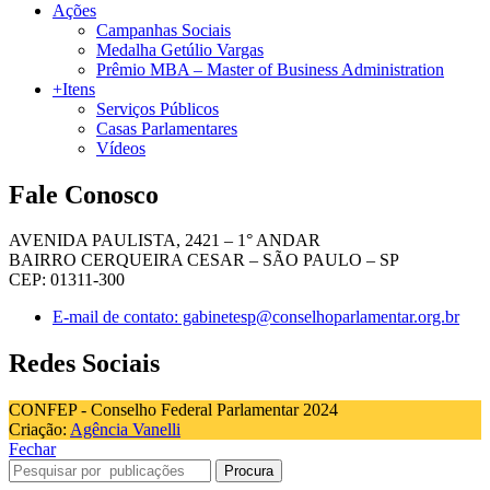
Ações
Campanhas Sociais
Medalha Getúlio Vargas
Prêmio MBA – Master of Business Administration
+Itens
Serviços Públicos
Casas Parlamentares
Vídeos
Fale Conosco
AVENIDA PAULISTA, 2421 – 1° ANDAR
BAIRRO CERQUEIRA CESAR – SÃO PAULO – SP
CEP: 01311-300
E-mail de contato: gabinetesp@conselhoparlamentar.org.br
Redes Sociais
CONFEP - Conselho Federal Parlamentar 2024
Criação:
Agência Vanelli
Fechar
Procura