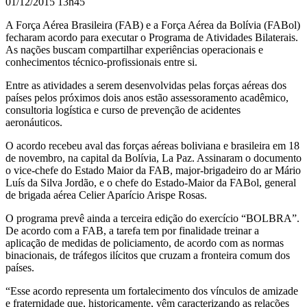
01/12/2015 13h45
A Força Aérea Brasileira (FAB) e a Força Aérea da Bolívia (FABol)
fecharam acordo para executar o Programa de Atividades Bilaterais.
As nações buscam compartilhar experiências operacionais e
conhecimentos técnico-profissionais entre si.
Entre as atividades a serem desenvolvidas pelas forças aéreas dos
países pelos próximos dois anos estão assessoramento acadêmico,
consultoria logística e curso de prevenção de acidentes
aeronáuticos.
O acordo recebeu aval das forças aéreas boliviana e brasileira em 18
de novembro, na capital da Bolívia, La Paz. Assinaram o documento
o vice-chefe do Estado Maior da FAB, major-brigadeiro do ar Mário
Luís da Silva Jordão, e o chefe do Estado-Maior da FABol, general
de brigada aérea Celier Aparício Arispe Rosas.
O programa prevê ainda a terceira edição do exercício “BOLBRA”.
De acordo com a FAB, a tarefa tem por finalidade treinar a
aplicação de medidas de policiamento, de acordo com as normas
binacionais, de
tráfegos ilícitos que cruzam a fronteira comum dos
países.
“Esse acordo representa um fortalecimento dos vínculos de amizade
e
fraternidade que, historicamente, vêm caracterizando as relações