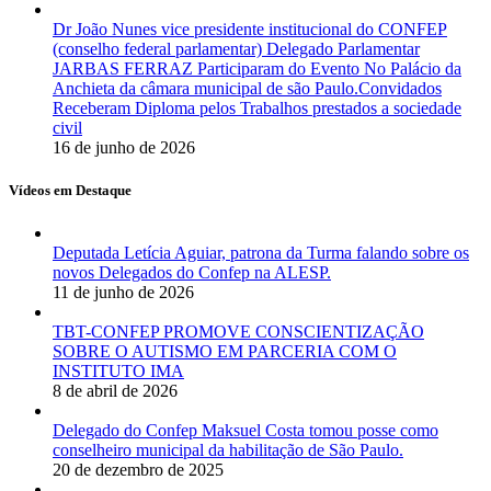
Dr João Nunes vice presidente institucional do CONFEP
(conselho federal parlamentar) Delegado Parlamentar
JARBAS FERRAZ Participaram do Evento No Palácio da
Anchieta da câmara municipal de são Paulo.Convidados
Receberam Diploma pelos Trabalhos prestados a sociedade
civil
16 de junho de 2026
Vídeos em Destaque
Deputada Letícia Aguiar, patrona da Turma falando sobre os
novos Delegados do Confep na ALESP.
11 de junho de 2026
TBT-CONFEP PROMOVE CONSCIENTIZAÇÃO
SOBRE O AUTISMO EM PARCERIA COM O
INSTITUTO IMA
8 de abril de 2026
Delegado do Confep Maksuel Costa tomou posse como
conselheiro municipal da habilitação de São Paulo.
20 de dezembro de 2025