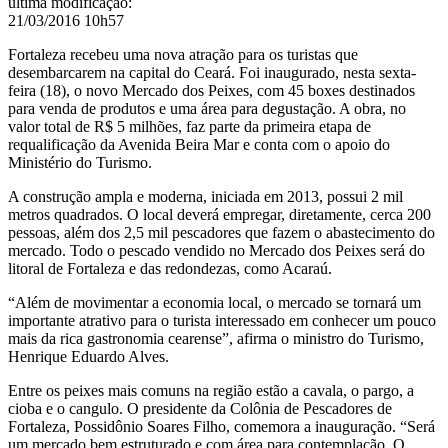
última modificação
:
21/03/2016 10h57
Fortaleza recebeu uma nova atração para os turistas que
desembarcarem na capital do Ceará.
Foi inaugurado, nesta sexta-
feira (18),
o novo Mercado dos Peixes, com 45 boxes destinados
para venda de produtos e uma área para degustação. A obra, no
valor total de R$ 5 milhões, faz parte da primeira etapa de
requalificação da Avenida Beira Mar e conta com o apoio do
Ministério do Turismo.
A construção ampla e moderna, iniciada em 2013, possui 2 mil
metros quadrados. O local deverá empregar, diretamente, cerca 200
pessoas, além dos 2,5 mil pescadores que fazem o abastecimento do
mercado. Todo o pescado vendido no Mercado dos Peixes será do
litoral de Fortaleza e das redondezas, como Acaraú.
“Além de movimentar a economia local, o mercado se tornará um
importante atrativo para o turista interessado em conhecer um pouco
mais da rica gastronomia cearense”, afirma o ministro do Turismo,
Henrique Eduardo Alves.
Entre os peixes mais comuns na região estão a cavala, o pargo, a
cioba e o cangulo. O presidente da Colônia de Pescadores de
Fortaleza, Possidônio Soares Filho, comemora a inauguração. “Será
um mercado bem estruturado e com área para contemplação. O