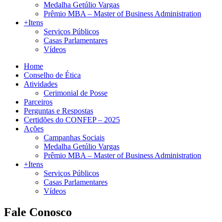
Medalha Getúlio Vargas
Prêmio MBA – Master of Business Administration
+Itens
Serviços Públicos
Casas Parlamentares
Vídeos
Home
Conselho de Ética
Atividades
Cerimonial de Posse
Parceiros
Perguntas e Respostas
Certidões do CONFEP – 2025
Ações
Campanhas Sociais
Medalha Getúlio Vargas
Prêmio MBA – Master of Business Administration
+Itens
Serviços Públicos
Casas Parlamentares
Vídeos
Fale Conosco