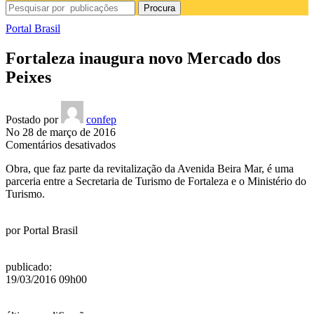
Procura
Portal Brasil
Fortaleza inaugura novo Mercado dos
Peixes
Postado por
confep
No 28 de março de 2016
em
Comentários desativados
Fortaleza
Obra, que faz parte da revitalização da Avenida Beira Mar, é uma
inaugura
parceria entre a Secretaria de Turismo de Fortaleza e o Ministério do
novo
Turismo.
Mercado
dos
Peixes
por
Portal Brasil
publicado
:
19/03/2016 09h00