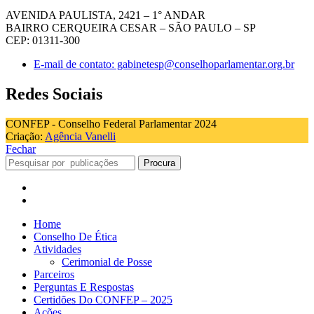
AVENIDA PAULISTA, 2421 – 1° ANDAR
BAIRRO CERQUEIRA CESAR – SÃO PAULO – SP
CEP: 01311-300
E-mail de contato: gabinetesp@conselhoparlamentar.org.br
Redes Sociais
CONFEP - Conselho Federal Parlamentar 2024
Criação:
Agência Vanelli
Fechar
Procura
Home
Conselho De Ética
Atividades
Cerimonial de Posse
Parceiros
Perguntas E Respostas
Certidões Do CONFEP – 2025
Ações