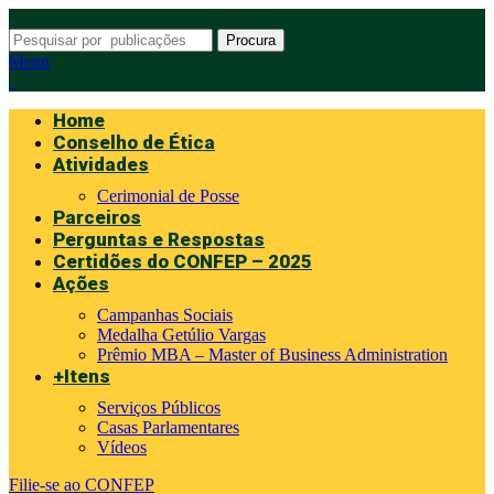
Procura
Menu
Home
Conselho de Ética
Atividades
Cerimonial de Posse
Parceiros
Perguntas e Respostas
Certidões do CONFEP – 2025
Ações
Campanhas Sociais
Medalha Getúlio Vargas
Prêmio MBA – Master of Business Administration
+Itens
Serviços Públicos
Casas Parlamentares
Vídeos
Filie-se ao CONFEP