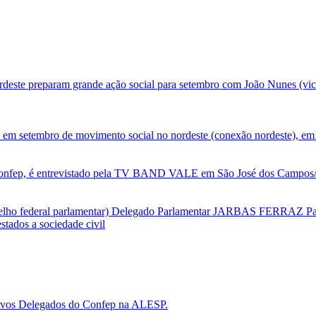
deste preparam grande ação social para setembro com João Nunes (vic
 em setembro de movimento social no nordeste (conexão nordeste), em 
nfep, é entrevistado pela TV BAND VALE em São José dos Campos/SP
selho federal parlamentar) Delegado Parlamentar JARBAS FERRAZ Par
tados a sociedade civil
 novos Delegados do Confep na ALESP.