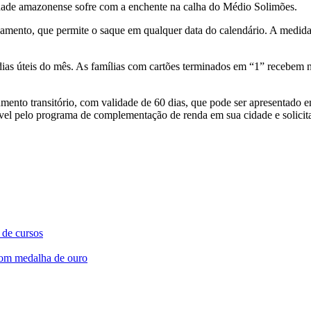
a cidade amazonense sofre com a enchente na calha do Médio Solimões.
namento, que permite o saque em qualquer data do calendário. A medida
dias úteis do mês. As famílias com cartões terminados em “1” recebem n
ento transitório, com validade de 60 dias, que pode ser apresentado e
ável pelo programa de complementação de renda em sua cidade e solici
s de cursos
com medalha de ouro