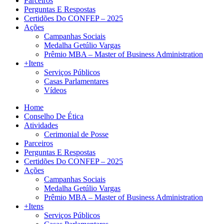
Parceiros
Perguntas E Respostas
Certidões Do CONFEP – 2025
Ações
Campanhas Sociais
Medalha Getúlio Vargas
Prêmio MBA – Master of Business Administration
+Itens
Serviços Públicos
Casas Parlamentares
Vídeos
Home
Conselho De Ética
Atividades
Cerimonial de Posse
Parceiros
Perguntas E Respostas
Certidões Do CONFEP – 2025
Ações
Campanhas Sociais
Medalha Getúlio Vargas
Prêmio MBA – Master of Business Administration
+Itens
Serviços Públicos