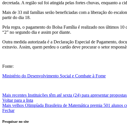
decretada. A região sul foi atingida pelas fortes chuvas, enquanto 
Mais de 33 mil famílias serão beneficiadas com a liberação do escalo
partir do dia 18.
Pela regra, o pagamento do Bolsa Família é realizado nos últimos 10 
“2” no segundo dia e assim por diante.
Outra medida autorizada é a Declaração Especial de Pagamento, docum
extravio. Assim, quem perdeu o cartão deve procurar o setor respons
Fonte:
Ministério do Desenvolvimento Social e Combate à Fome
Mais recentes
Instituições têm até sexta (24) para apresentar proposta
Voltar para a lista
Mais velhos
Olimpíada Brasileira de Matemática premia 501 alunos 
Fechar
Pesquisar no site