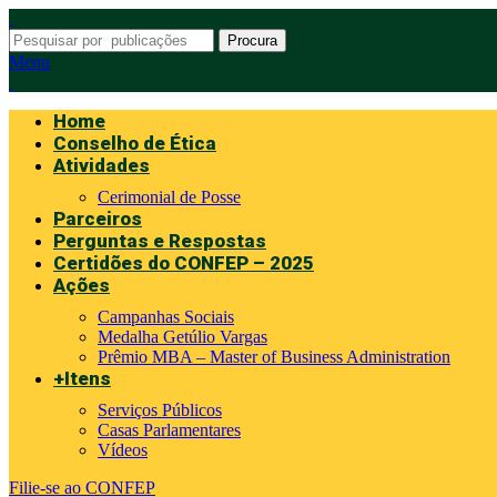
Procura
Menu
Home
Conselho de Ética
Atividades
Cerimonial de Posse
Parceiros
Perguntas e Respostas
Certidões do CONFEP – 2025
Ações
Campanhas Sociais
Medalha Getúlio Vargas
Prêmio MBA – Master of Business Administration
+Itens
Serviços Públicos
Casas Parlamentares
Vídeos
Filie-se ao CONFEP