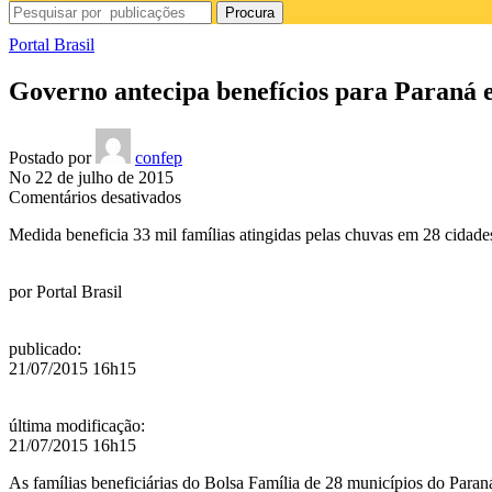
Procura
Portal Brasil
Governo antecipa benefícios para Paraná
Postado por
confep
No 22 de julho de 2015
em
Comentários desativados
Governo
Medida beneficia 33 mil famílias atingidas pelas chuvas em 28 cidad
antecipa
benefícios
para
por
Portal Brasil
Paraná
e
Amazonas
publicado
:
21/07/2015 16h15
última modificação
:
21/07/2015 16h15
As famílias beneficiárias do Bolsa Família de 28 municípios do Paran